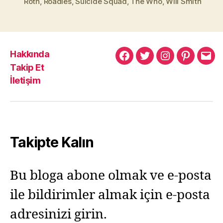
Roth
,
Roadies
,
Suicide Squad
,
The Who
,
Will Smith
Hakkında
Murat
Murat
Murat
Pinterest
Mur
Takip Et
Yıkılmaz
Yıkılmaz
Yıkılmaz
Yıkı
İletişim
Facebook
Twitter
Instagram
Mail
Takipte Kalın
Bu bloga abone olmak ve e-posta
ile bildirimler almak için e-posta
adresinizi girin.