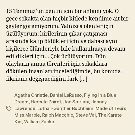
l
m
15 Temmuz’un benim için bir anlamı yok. O
a
gece sokakta olan hiçbir kitlede kendime ait bir
z
şeyler göremiyorum. Yalnızca ölenler için
üzülüyorum; birilerinin çıkar çatışması
arasında kalıp öldükleri için ve dahası aynı
kişilerce ölümleriyle bile kullanılmaya devam
edildikleri için… Çok üzülüyorum. Dün
olayların anma törenleri için sokaklara
dökülen insanları incelediğimde, bu konuda
fikrimin değişmediğini fark […]
Agatha Christie
,
Daniel LaRusso
,
Flying In a Blue
Dream
,
Hercule Poirot
,
Joe Satriani
,
Johnny
Lawrence
,
Lothar-Günther Buchheim
,
Made of Tears
,
Etiketler
Miss Marple
,
Ralph Macchio
,
Steve Vai
,
The Karate
Kid
,
William Zabka