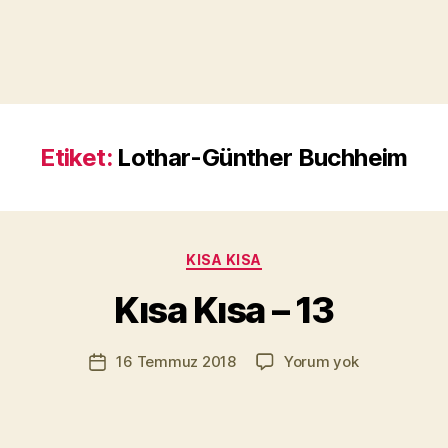
Etiket:
Lothar-Günther Buchheim
Y
a
z
a
Kategoriler
KISA KISA
r
M
Kısa Kısa – 13
u
r
Yazının
Kısa
16 Temmuz 2018
Yorum yok
a
Yazı
yazarı
Kısa
t
tarihi
–
Yı
13
kı