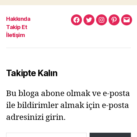
Hakkında
Murat
Murat
Murat
Pinterest
Mur
Takip Et
Yıkılmaz
Yıkılmaz
Yıkılmaz
Yıkı
İletişim
Facebook
Twitter
Instagram
Mail
Takipte Kalın
Bu bloga abone olmak ve e-posta
ile bildirimler almak için e-posta
adresinizi girin.
E-postanızı yazın…