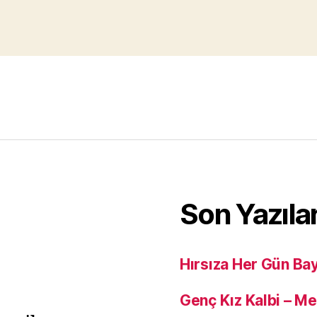
Son Yazıla
Hırsıza Her Gün Ba
Genç Kız Kalbi – M