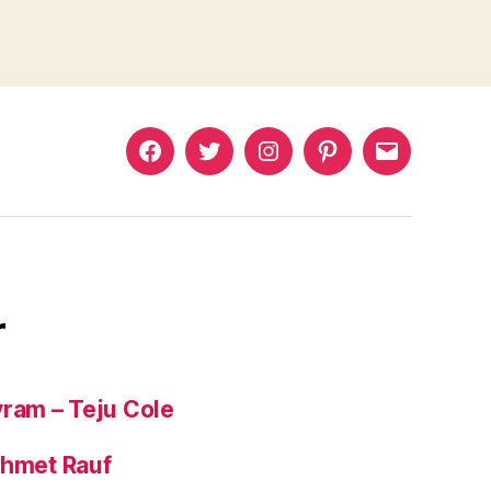
Murat
Murat
Murat
Pinterest
Murat
Yıkılmaz
Yıkılmaz
Yıkılmaz
Yıkılmaz
Facebook
Twitter
Instagram
Mail
r
yram – Teju Cole
ehmet Rauf