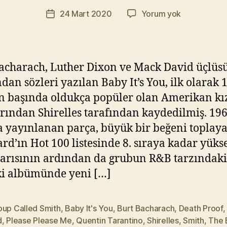
r
Yazının
Smith
24 Mart 2020
Yorum yok
a
Yazı
yazarı
–
t
tarihi
Baby
Y
It’s
ık
You
ıl
acharach, Luther Dixon ve Mack David üçlüs
(Efsane
m
ndan sözleri yazılan Baby It’s You, ilk olarak 1
Coverlar
a
ın başında oldukça popüler olan Amerikan kı
#45)
z
rından Shirelles tarafından kaydedilmiş. 19
a yayınlanan parça, büyük bir beğeni toplay
ard’ın Hot 100 listesinde 8. sıraya kadar yüks
arısının ardından da grubun R&B tarzındaki
i albümünde yeni […]
oup Called Smith
,
Baby It's You
,
Burt Bacharach
,
Death Proof
d
,
Please Please Me
,
Quentin Tarantino
,
Shirelles
,
Smith
,
The 