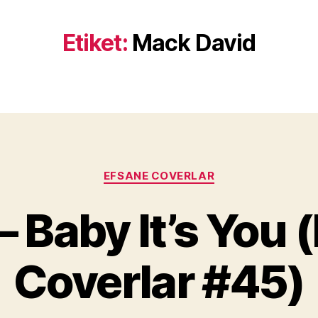
Etiket:
Mack David
Kategoriler
EFSANE COVERLAR
Y
– Baby It’s You 
a
z
a
Coverlar #45)
r
M
u