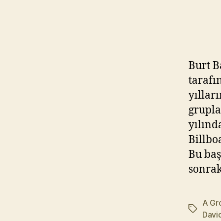
Burt B
tarafı
yıllar
grupla
yılınd
Billbo
Bu baş
sonrak
A Gr
Etiketler
Davi