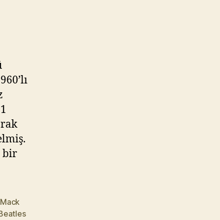
ü
960’lı
z
61
arak
elmiş.
 bir
,
Mack
Beatles