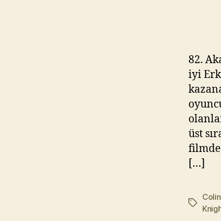
82. Ak
iyi Er
kazana
oyuncu
olanla
üst sı
filmde
[…]
Colin
Etiketler
Knig