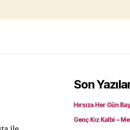
Son Yazıla
Hırsıza Her Gün Ba
Genç Kız Kalbi – M
ta ile