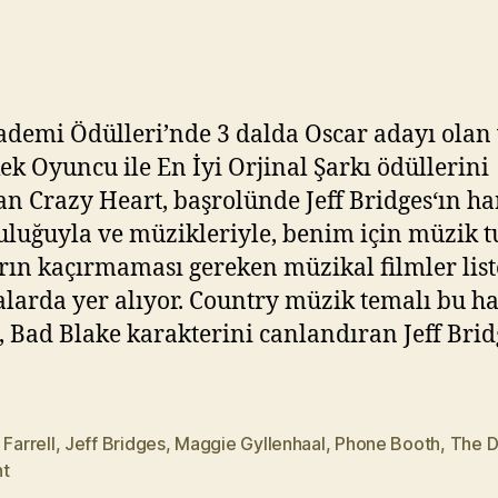
–
Y
Çılgın
ık
Kalp
ıl
(2009)
m
a
ademi Ödülleri’nde 3 dalda Oscar adayı olan
z
kek Oyuncu ile En İyi Orjinal Şarkı ödüllerini
n Crazy Heart, başrolünde Jeff Bridges‘ın ha
luğuyla ve müzikleriyle, benim için müzik 
rın kaçırmaması gereken müzikal filmler lis
ralarda yer alıyor. Country müzik temalı bu h
, Bad Blake karakterini canlandıran Jeff Brid
 Farrell
,
Jeff Bridges
,
Maggie Gyllenhaal
,
Phone Booth
,
The D
ht