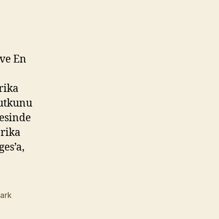
 ve En
rika
tutkunu
tesinde
arika
ges’a,
ark