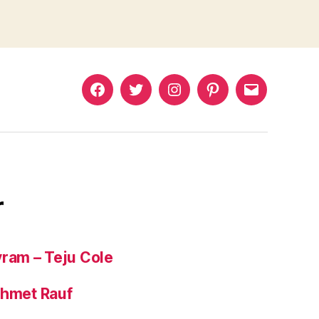
Murat
Murat
Murat
Pinterest
Murat
Yıkılmaz
Yıkılmaz
Yıkılmaz
Yıkılmaz
Facebook
Twitter
Instagram
Mail
r
yram – Teju Cole
ehmet Rauf