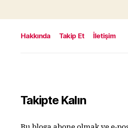
Hakkında
Takip Et
İletişim
Takipte Kalın
Bu bloga abone olmak ve e-pos