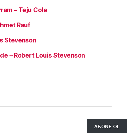
yram – Teju Cole
ehmet Rauf
is Stevenson
Hyde – Robert Louis Stevenson
Tepe
↑
ABONE OL