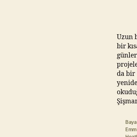
Uzun b
bir kı
günler
projel
da bir
yenide
okuduğ
Şişma
Baya
Emma
Heat