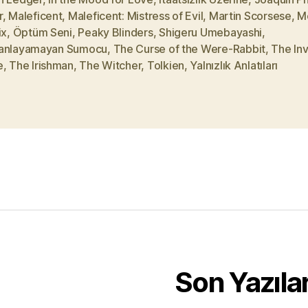
r
,
Maleficent
,
Maleficent: Mistress of Evil
,
Martin Scorsese
,
M
ix
,
Öptüm Seni
,
Peaky Blinders
,
Shigeru Umebayashi
,
anlayamayan Sumocu
,
The Curse of the Were-Rabbit
,
The Inv
e
,
The Irishman
,
The Witcher
,
Tolkien
,
Yalnızlık Anlatıları
Son Yazıla