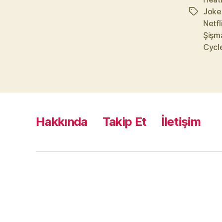
Joke
Etiketler
Netfl
Şişm
Cycl
Hakkında
Takip Et
İletişim