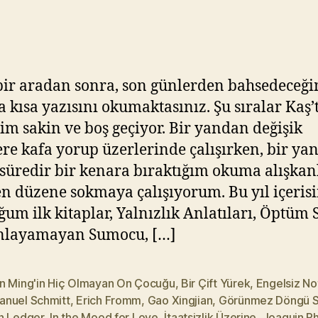
–
Y
16
ık
ıl
m
a
ir aradan sonra, son günlerden bahsedeceği
z
sa kısa yazısını okumaktasınız. Şu sıralar Kaş’
im sakin ve boş geçiyor. Bir yandan değişik
ere kafa yorup üzerlerinde çalışırken, bir ya
 süredir bir kenara bıraktığım okuma alışkan
n düzene sokmaya çalışıyorum. Bu yıl içeris
um ilk kitaplar, Yalnızlık Anlatıları, Öptüm 
nlayamayan Sumocu, […]
n Ming'in Hiç Olmayan On Çocuğu
,
Bir Çift Yürek
,
Engelsiz No
nuel Schmitt
,
Erich Fromm
,
Gao Xingjian
,
Görünmez Döngü Se
h Ledger
,
In the Mood for Love
,
İtaatsizlik Üzerine
,
Joaquin P