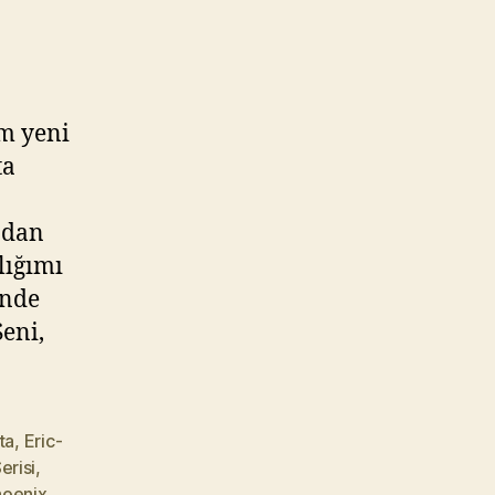
m yeni
ta
ndan
lığımı
inde
Seni,
ta
,
Eric-
risi
,
hoenix
,