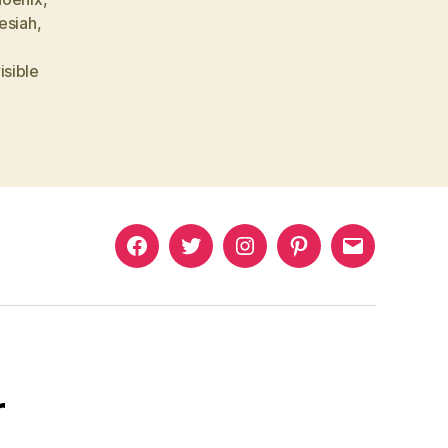
esiah
,
isible
Murat
Murat
Murat
Pinterest
Murat
Yıkılmaz
Yıkılmaz
Yıkılmaz
Yıkılmaz
Facebook
Twitter
Instagram
Mail
r