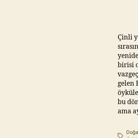
Çinli 
sırası
yenide
birisi
vazgeç
gelen 
öyküle
bu dön
ama ay
Doğa
Etiketler