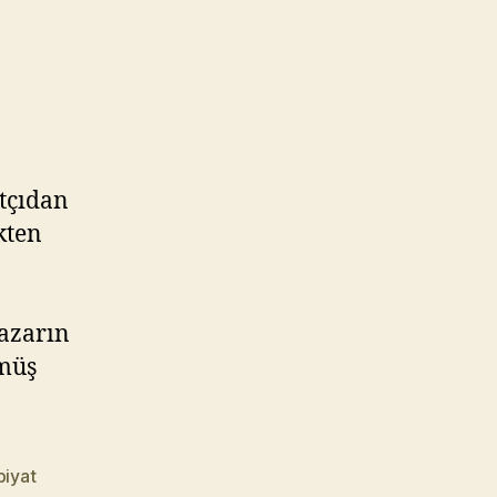
tçıdan
kten
Yazarın
rmüş
iyat