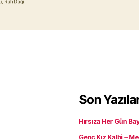
ü
,
Ruh Dağı
Son Yazıla
Hırsıza Her Gün Ba
Genç Kız Kalbi – M