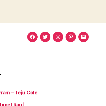
Murat
Murat
Murat
Pinterest
Murat
Yıkılmaz
Yıkılmaz
Yıkılmaz
Yıkılmaz
Facebook
Twitter
Instagram
Mail
r
yram – Teju Cole
ehmet Rauf