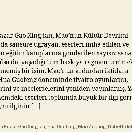
–
Y
Ruh
ık
Dağı
ıl
m
a
yazar Gao Xingjian, Mao’nun Kültür Devrimi
z
nda sansüre uğrayan, eserleri imha edilen ve
n eğitim kamplarına gönderilen sayısız sana
 olsa da, yaşadığı tüm baskıya rağmen üretme
memiş bir isim. Mao’nun ardından iktidara
Hua Guofeng döneminde tiyatro oyunlarını,
rini ve incelemelerini yeniden yayınlamış. 
emdeki eserleri toplumda büyük bir ilgi gö
nı ilginin […]
n Kitap
,
Gao Xingjian
,
Hua Guofeng
,
Mao Zedong
,
Nobel Edeb