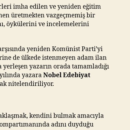
rleri imha edilen ve yeniden eğitim
ağmen üretmekten vazgeçmemiş bir
, öykülerini ve incelemelerini
arşısında yeniden Komünist Parti’yi
zerine de ülkede istenmeyen adam ilan
ya yerleşen yazarın orada tamamladığı
 yılında yazara
Nobel Edebiyat
k nitelendiriliyor.
uzaklaşmak, kendini bulmak amacıyla
in kompartımanında adını duyduğu