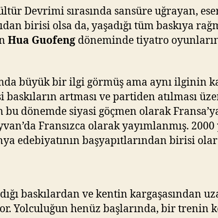
ltür Devrimi sırasında sansüre uğrayan, ese
ıdan birisi olsa da, yaşadığı tüm baskıya r
en
Hua Guofeng
döneminde tiyatro oyunlarını
da büyük bir ilgi görmüş ama aynı ilginin k
si baskıların artması ve partiden atılması ü
tam bu dönemde siyasi göçmen olarak Fransa’
ayvan’da Fransızca olarak yayımlanmış. 2000
 edebiyatının başyapıtlarından birisi olara
şadığı baskılardan ve kentin kargaşasından 
ıyor. Yolculuğun henüz başlarında, bir tren