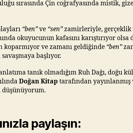
luğu sırasında Çin coğrafyasında mistik, gize
olayları
“ben”
ve
“sen”
zamirleriyle, gerçekli
ında okuyucunun kafasını karıştırıyor olsa d
tan koparmıyor ve zamanı geldiğinde
“ben”
za
a savaşmaya başlıyor.
 anlatıma tanık olmadığım Ruh Dağı, doğu k
ılında
Doğan Kitap
tarafından yayınlanmış v
zi düşünüyorum.
ınızla paylaşın: