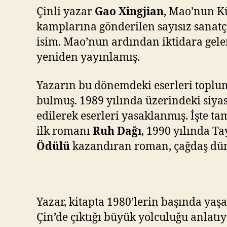
Çinli yazar
Gao Xingjian
, Mao’nun Kü
kamplarına gönderilen sayısız sanatç
isim. Mao’nun ardından iktidara gel
yeniden yayınlamış.
Yazarın bu dönemdeki eserleri toplum
bulmuş. 1989 yılında üzerindeki siya
edilerek eserleri yasaklanmış. İşte 
ilk romanı
Ruh Dağı
, 1990 yılında T
Ödülü
kazandıran roman, çağdaş dünya
Yazar, kitapta 1980’lerin başında ya
Çin’de çıktığı büyük yolculuğu anlat