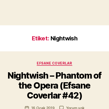
Etiket:
Nightwish
Kategoriler
EFSANE COVERLAR
Y
a
Nightwish – Phantom of
z
a
the Opera (Efsane
r
M
Coverlar #42)
u
r
Yazının
Nightwish
16 Ocak 2019
Yorum yok
a
Yazı