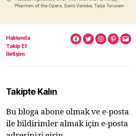
Phantom of the Opera
,
Sami Vanska
,
Tarja Turunen
Hakkında
Murat
Murat
Murat
Pinterest
Mur
Takip Et
Yıkılmaz
Yıkılmaz
Yıkılmaz
Yıkı
İletişim
Facebook
Twitter
Instagram
Mail
Takipte Kalın
Bu bloga abone olmak ve e-posta
ile bildirimler almak için e-posta
adresinizi girin.