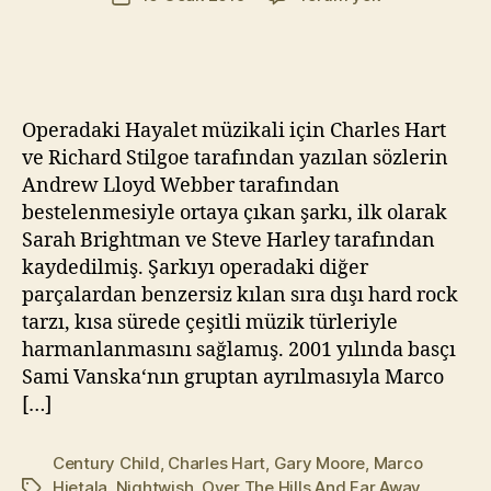
yazarı
–
t
tarihi
Phantom
Yı
of
kı
the
l
Opera
m
Operadaki Hayalet müzikali için Charles Hart
(Efsane
a
ve Richard Stilgoe tarafından yazılan sözlerin
Coverlar
z
Andrew Lloyd Webber tarafından
#42)
bestelenmesiyle ortaya çıkan şarkı, ilk olarak
Sarah Brightman ve Steve Harley tarafından
kaydedilmiş. Şarkıyı operadaki diğer
parçalardan benzersiz kılan sıra dışı hard rock
tarzı, kısa sürede çeşitli müzik türleriyle
harmanlanmasını sağlamış. 2001 yılında basçı
Sami Vanska‘nın gruptan ayrılmasıyla Marco
[…]
Century Child
,
Charles Hart
,
Gary Moore
,
Marco
Hietala
,
Nightwish
,
Over The Hills And Far Away
,
Etiketler