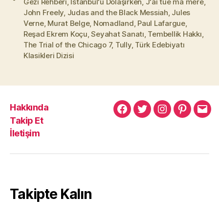
Gezi Rehberi
,
İstanbul'u Dolaşırken
,
J'ai tué ma mère
,
John Freely
,
Judas and the Black Messiah
,
Jules
Verne
,
Murat Belge
,
Nomadland
,
Paul Lafargue
,
Reşad Ekrem Koçu
,
Seyahat Sanatı
,
Tembellik Hakkı
,
The Trial of the Chicago 7
,
Tully
,
Türk Edebiyatı
Klasikleri Dizisi
Hakkında
Murat
Murat
Murat
Pinterest
Mur
Takip Et
Yıkılmaz
Yıkılmaz
Yıkılmaz
Yıkı
İletişim
Facebook
Twitter
Instagram
Mail
Takipte Kalın