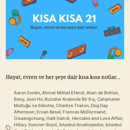
l
m
a
z
Hayat, evren ve her şeye dair kısa kısa notlar…
Aaron Sorkin
,
Ahmet Mithat Efendi
,
Alain de Botton
,
Bong Joon Ho
,
Buzullar Arasında Bir Kış
,
Çalışmanın
Mutluğu ve Sıkıntısı
,
Charlize Theron
,
Dog Day
Afternoon
,
Ercan Kesal
,
Frances McDormand
,
Gisaengchung
,
Halil İnalcık
,
Hercules and Love Affair
,
Hillary Sumner-Boyd
,
İstanbul Ansiklopedisi
,
İstanbul
Etiketler