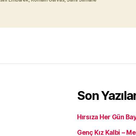
Son Yazıla
Hırsıza Her Gün Ba
Genç Kız Kalbi – M