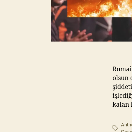
Romain
olsun 
şiddet
işledi
kalan
Anth
Etiketler
Ouas