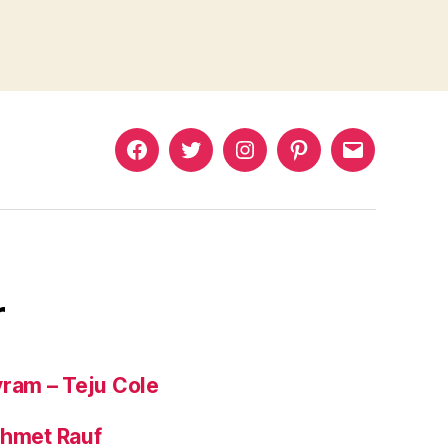
Murat
Murat
Murat
Pinterest
Murat
Yıkılmaz
Yıkılmaz
Yıkılmaz
Yıkılmaz
Facebook
Twitter
Instagram
Mail
r
yram – Teju Cole
ehmet Rauf