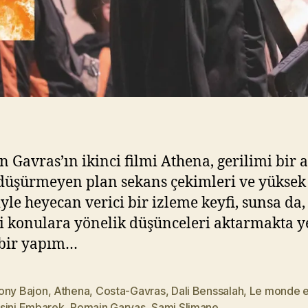
 Gavras’ın ikinci filmi Athena, gerilimi bir 
düşürmeyen plan sekans çekimleri ve yüksek
iyle heyecan verici bir izleme keyfi, sunsa da,
ği konulara yönelik düşünceleri aktarmakta y
 bir yapım…
ony Bajon
,
Athena
,
Costa-Gavras
,
Dali Benssalah
,
Le monde es
sini Embarek
,
Romain Garvas
,
Sami Slimane