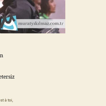
an
etersiz
t à toi
,