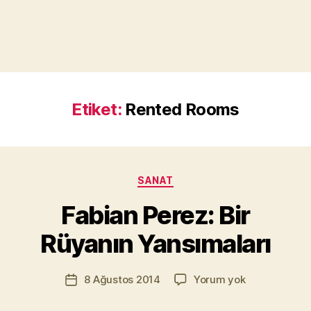
Etiket:
Rented Rooms
Y
a
Kategoriler
SANAT
z
a
Fabian Perez: Bir
r
M
Rüyanın Yansımaları
u
r
Yazının
Fabian
8 Ağustos 2014
Yorum yok
a
Yazı
yazarı
Perez:
t
tarihi
Bir
Yı