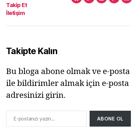
Murat
Murat
Murat
Pinterest
Mur
Takip Et
Yıkılmaz
Yıkılmaz
Yıkılmaz
Yıkı
İletişim
Facebook
Twitter
Instagram
Mail
Takipte Kalın
Bu bloga abone olmak ve e-posta
ile bildirimler almak için e-posta
adresinizi girin.
E-postanızı yazın…
ABONE OL