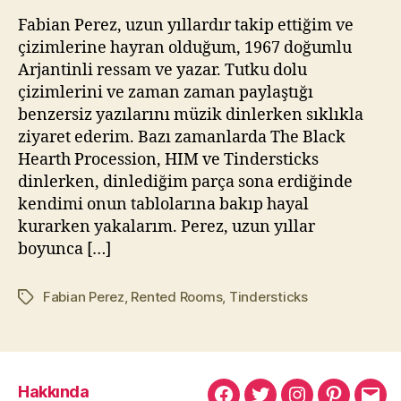
Rüyanın
kı
Fabian Perez, uzun yıllardır takip ettiğim ve
Yansımaları
l
çizimlerine hayran olduğum, 1967 doğumlu
m
Arjantinli ressam ve yazar. Tutku dolu
a
çizimlerini ve zaman zaman paylaştığı
z
benzersiz yazılarını müzik dinlerken sıklıkla
ziyaret ederim. Bazı zamanlarda The Black
Hearth Procession, HIM ve Tindersticks
dinlerken, dinlediğim parça sona erdiğinde
kendimi onun tablolarına bakıp hayal
kurarken yakalarım. Perez, uzun yıllar
boyunca […]
Fabian Perez
,
Rented Rooms
,
Tindersticks
Etiketler
Hakkında