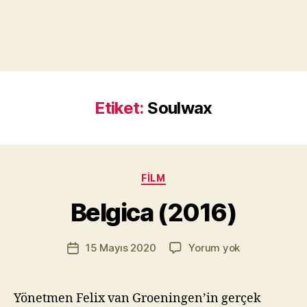
Etiket:
Soulwax
Y
a
z
a
Kategoriler
FILM
r
M
Belgica (2016)
u
r
Yazının
Belgica
15 Mayıs 2020
Yorum yok
a
Yazı
yazarı
(2016)
t
tarihi
Yı
kı
Yönetmen Felix van Groeningen’in gerçek