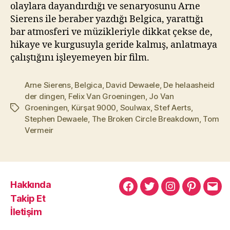
l
olaylara dayandırdığı ve senaryosunu Arne
m
Sierens ile beraber yazdığı Belgica, yarattığı
a
bar atmosferi ve müzikleriyle dikkat çekse de,
z
hikaye ve kurgusuyla geride kalmış, anlatmaya
çalıştığını işleyemeyen bir film.
Arne Sierens
,
Belgica
,
David Dewaele
,
De helaasheid
der dingen
,
Felix Van Groeningen
,
Jo Van
Groeningen
,
Kürşat 9000
,
Soulwax
,
Stef Aerts
,
Etiketler
Stephen Dewaele
,
The Broken Circle Breakdown
,
Tom
Vermeir
Hakkında
Murat
Murat
Murat
Pinterest
Mur
Takip Et
Yıkılmaz
Yıkılmaz
Yıkılmaz
Yıkı
İletişim
Facebook
Twitter
Instagram
Mail