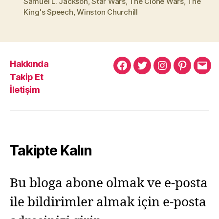
Samuel L. Jackson
,
Star Wars
,
The Clone Wars
,
The
King's Speech
,
Winston Churchill
Hakkında
Murat
Murat
Murat
Pinterest
Mur
Takip Et
Yıkılmaz
Yıkılmaz
Yıkılmaz
Yıkı
İletişim
Facebook
Twitter
Instagram
Mail
Takipte Kalın
Bu bloga abone olmak ve e-posta
ile bildirimler almak için e-posta