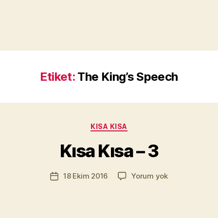
Etiket:
The King’s Speech
Y
a
z
a
Kategoriler
KISA KISA
r
M
Kısa Kısa – 3
u
r
Yazının
Kısa
18 Ekim 2016
Yorum yok
a
Yazı
yazarı
Kısa
t
tarihi
–
Yı
3
kı