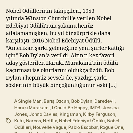
l
m
Nobel Ödüllerinin takipçileri, 1953
a
yılında Winston Churchill’e verilen Nobel
z
Edebiyat Ödülü’nün şokunu henüz
atlatamamışken, bu yıl bir sürprizle daha
karşılaştı. 2016 Nobel Edebiyat Ödülü,
“Amerikan şarkı geleneğine yeni şiirler kattığı
için” Bob Dylan‘a verildi. Altıncı kez favori
aday gösterilen Haruki Murakami‘nin ödülü
kaçırması ise okurlarını oldukça üzdü. Bob
Dylan’ı hepimiz sevsek de, yazdığı şarkı
sözlerinin büyük bir çoğunluğunun eski […]
A Single Man
,
Barış Özcan
,
Bob Dylan
,
Daredevil
,
Haruki Murakami
,
I Could Be Happy
,
IMDB
,
Jessica
Jones
,
Jonno Davies
,
Kingsman
,
Kirby Ferguson
,
Kutu
,
Narcos
,
Netflix
,
Nobel Edebiyat Ödülü
,
Nobel
Etiketler
Ödülleri
,
Nouvelle Vague
,
Pablo Escobar
,
Rogue One
,