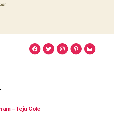
lber
Murat
Murat
Murat
Pinterest
Murat
Yıkılmaz
Yıkılmaz
Yıkılmaz
Yıkılmaz
Facebook
Twitter
Instagram
Mail
r
yram – Teju Cole