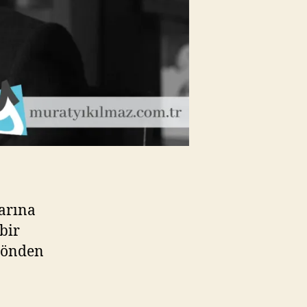
larına
bir
yönden