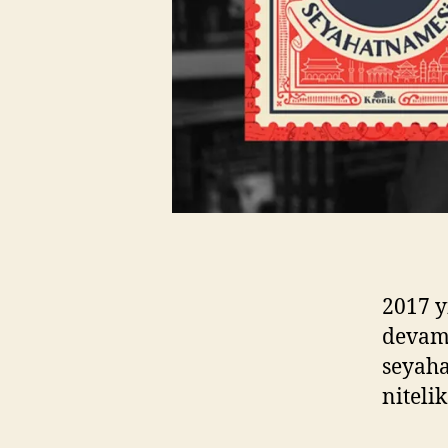
2017 y
devam 
seyaha
nitelik