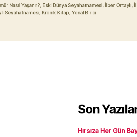
mür Nasıl Yaşanır?
,
Eski Dünya Seyahatnamesi
,
İlber Ortaylı
,
İ
ylı Seyahatnamesi
,
Kronik Kitap
,
Yenal Birici
Son Yazıla
Hırsıza Her Gün Ba