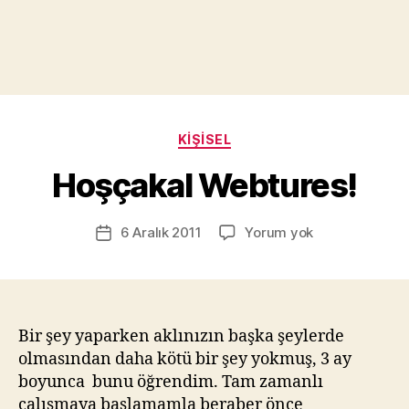
Y
a
z
a
Kategoriler
KIŞISEL
r
M
Hoşçakal Webtures!
u
r
Yazının
Hoşçakal
6 Aralık 2011
Yorum yok
a
Yazı
yazarı
Webtures!
t
tarihi
Yı
kı
l
m
Bir şey yaparken aklınızın başka şeylerde
a
olmasından daha kötü bir şey yokmuş, 3 ay
z
boyunca bunu öğrendim. Tam zamanlı
çalışmaya başlamamla beraber önce