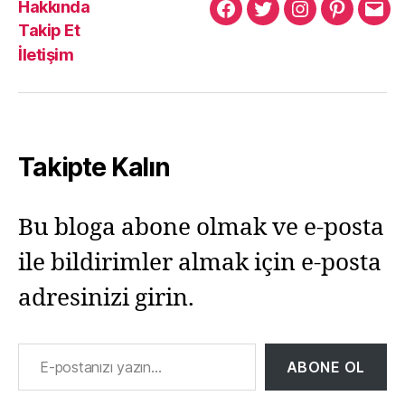
Hakkında
Murat
Murat
Murat
Pinterest
Mur
Takip Et
Yıkılmaz
Yıkılmaz
Yıkılmaz
Yıkı
İletişim
Facebook
Twitter
Instagram
Mail
Takipte Kalın
Bu bloga abone olmak ve e-posta
ile bildirimler almak için e-posta
adresinizi girin.
E-postanızı yazın…
ABONE OL