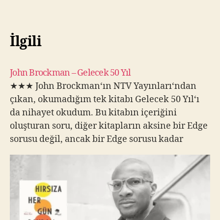
İlgili
John Brockman – Gelecek 50 Yıl
★★★ John Brockman‘ın NTV Yayınları‘ndan
çıkan, okumadığım tek kitabı Gelecek 50 Yıl‘ı
da nihayet okudum. Bu kitabın içeriğini
oluşturan soru, diğer kitapların aksine bir Edge
sorusu değil, ancak bir Edge sorusu kadar
dikkate değer. 2000’li yıllara girmeden önce,
John Brockman alanında önemli yere sahip 25
bilim adımına, “gelecek 50 Yıl’da…