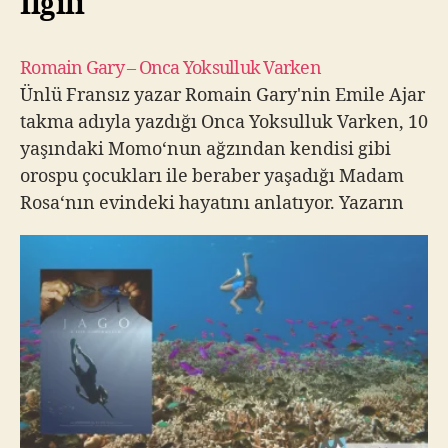
İlgili
Romain Gary – Onca Yoksulluk Varken
Ünlü Fransız yazar Romain Gary'nin Emile Ajar
takma adıyla yazdığı Onca Yoksulluk Varken, 10
yaşındaki Momo‘nun ağzından kendisi gibi
orospu çocukları ile beraber yaşadığı Madam
Rosa‘nın evindeki hayatını anlatıyor. Yazarın
kullandığı dini, toplumsal, sosyal vb. farklı
ögelerle beraber özgün anlatımı ile edebiyatın
en büyük kara mizah örneklerinden birisi
olarak gösterilen…