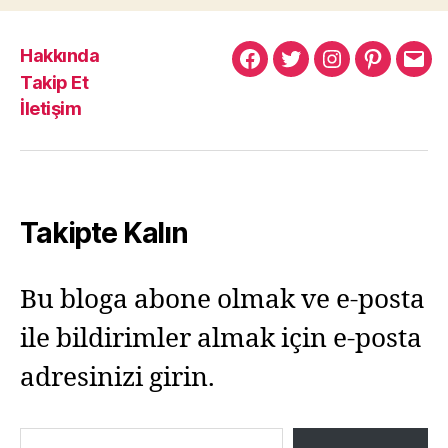
Hakkında
Murat
Murat
Murat
Pinterest
Mur
Takip Et
Yıkılmaz
Yıkılmaz
Yıkılmaz
Yıkı
İletişim
Facebook
Twitter
Instagram
Mail
Takipte Kalın
Bu bloga abone olmak ve e-posta
ile bildirimler almak için e-posta
adresinizi girin.
E-postanızı yazın…