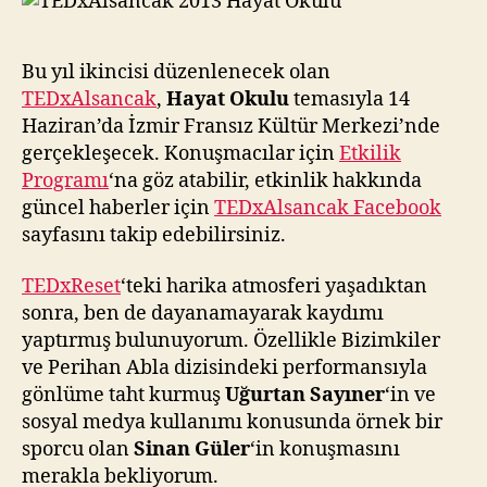
z
Bu yıl ikincisi düzenlenecek olan
TEDxAlsancak
,
Hayat Okulu
temasıyla 14
Haziran’da İzmir Fransız Kültür Merkezi’nde
gerçekleşecek. Konuşmacılar için
Etkilik
Programı
‘na göz atabilir, etkinlik hakkında
güncel haberler için
TEDxAlsancak Facebook
sayfasını takip edebilirsiniz.
TEDxReset
‘teki harika atmosferi yaşadıktan
sonra, ben de dayanamayarak kaydımı
yaptırmış bulunuyorum. Özellikle Bizimkiler
ve Perihan Abla dizisindeki performansıyla
gönlüme taht kurmuş
Uğurtan Sayıner
‘in ve
sosyal medya kullanımı konusunda örnek bir
sporcu olan
Sinan Güler
‘in konuşmasını
merakla bekliyorum.