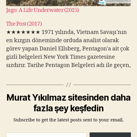
Jago: A Life Underwater (2015)
The Post (2017)
★★★★★★★ 1971 yılında, Vietnam Savaşı'nın
en kızgın döneminde orduda analist olarak
görev yapan Daniel Ellsberg, Pentagon'a ait çok
gizli belgeleri New York Times gazetesine
sızdırır. Tarihe Pentagon Belgeleri adı ile geçen,
Amerika Birleşik Devletleri – Vietnam
ilişkilerini konu olan bu belgeler dönemin
savunma bakanı Robert McNamara tarafından
Murat Yıkılmaz sitesinden daha
hazırlatılmış analiz raporlarıdır. Daniel
Ellsberg'in belgeleri…
fazla şey keşfedin
Subscribe to get the latest posts sent to your email.
E-postanızı yazın…