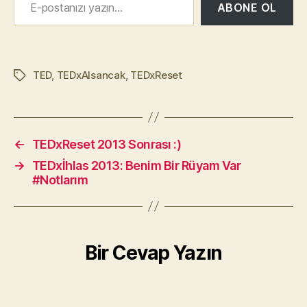
ABONE OL
TED
,
TEDxAlsancak
,
TEDxReset
Etiketler
←
TEDxReset 2013 Sonrası :)
→
TEDxİhlas 2013: Benim Bir Rüyam Var
#Notlarım
Bir Cevap Yazın