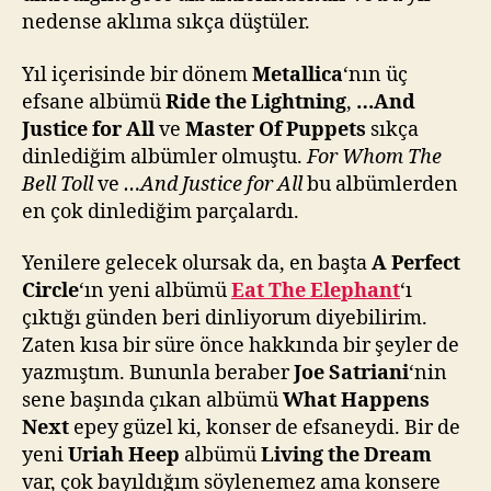
nedense aklıma sıkça düştüler.
Yıl içerisinde bir dönem
Metallica
‘nın üç
efsane albümü
Ride the Lightning
,
…And
Justice for All
ve
Master Of Puppets
sıkça
dinlediğim albümler olmuştu.
For Whom The
Bell Toll
ve
…And Justice for All
bu albümlerden
en çok dinlediğim parçalardı.
Yenilere gelecek olursak da, en başta
A Perfect
Circle
‘ın yeni albümü
Eat The Elephant
‘ı
çıktığı günden beri dinliyorum diyebilirim.
Zaten kısa bir süre önce hakkında bir şeyler de
yazmıştım. Bununla beraber
Joe Satriani
‘nin
sene başında çıkan albümü
What Happens
Next
epey güzel ki, konser de efsaneydi. Bir de
yeni
Uriah Heep
albümü
Living the Dream
var, çok bayıldığım söylenemez ama konsere