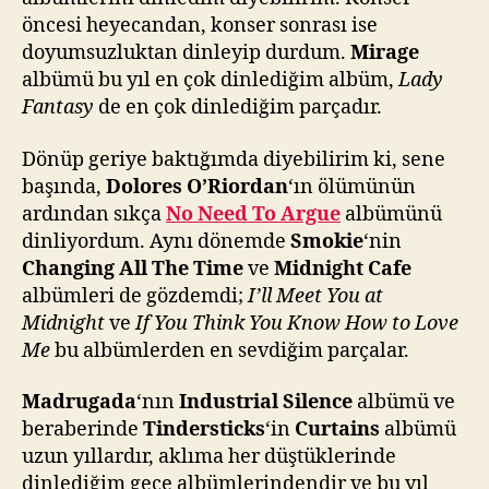
öncesi heyecandan, konser sonrası ise
doyumsuzluktan dinleyip durdum.
Mirage
albümü bu yıl en çok dinlediğim albüm,
Lady
Fantasy
de en çok dinlediğim parçadır.
Dönüp geriye baktığımda diyebilirim ki, sene
başında,
Dolores O’Riordan
‘ın ölümünün
ardından sıkça
No Need To Argue
albümünü
dinliyordum. Aynı dönemde
Smokie
‘nin
Changing All The Time
ve
Midnight Cafe
albümleri de gözdemdi;
I’ll Meet You at
Midnight
ve
If You Think You Know How to Love
Me
bu albümlerden en sevdiğim parçalar.
Madrugada
‘nın
Industrial Silence
albümü ve
beraberinde
Tindersticks
‘in
Curtains
albümü
uzun yıllardır, aklıma her düştüklerinde
dinlediğim gece albümlerindendir ve bu yıl