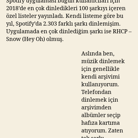
Spotify uygulaması bugün kullanıcıları için
için
a
2018’de en çok dinledikleri 100 şarkıyı içeren
z
özel listeler yayınladı. Kendi listeme göre bu
yıl, Spotify’da 2.303 farklı şarkı dinlemişim.
Uygulamada en çok dinlediğim şarkı ise RHCP –
Snow (Hey Oh) olmuş.
Aslında ben,
müzik dinlemek
için genellikle
kendi arşivimi
kullanıyorum.
Telefondan
dinlemek için
arşivimden
albümler seçip
hafıza kartıma
atıyorum. Zaten