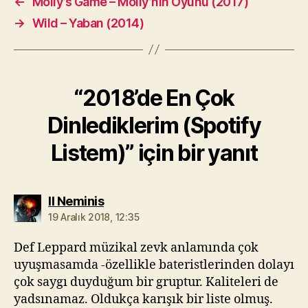
←
Molly’s Game – Molly’nin Oyunu (2017)
→
Wild – Yaban (2014)
“2018’de En Çok
Dinlediklerim (Spotify
Listem)” için bir yanıt
diyorki:
Il Neminis
19 Aralık 2018, 12:35
Def Leppard müzikal zevk anlamında çok
uyuşmasamda -özellikle bateristlerinden dolayı
çok saygı duyduğum bir gruptur. Kaliteleri de
yadsınamaz. Oldukça karışık bir liste olmuş.