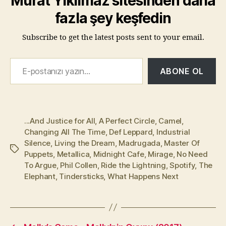
Murat Yıkılmaz sitesinden daha
fazla şey keşfedin
Subscribe to get the latest posts sent to your email.
E-postanızı yazın…
ABONE OL
...And Justice for All
,
A Perfect Circle
,
Camel
,
Changing All The Time
,
Def Leppard
,
Industrial
Silence
,
Living the Dream
,
Madrugada
,
Master Of
Etiketler
Puppets
,
Metallica
,
Midnight Cafe
,
Mirage
,
No Need
To Argue
,
Phil Collen
,
Ride the Lightning
,
Spotify
,
The
Elephant
,
Tindersticks
,
What Happens Next