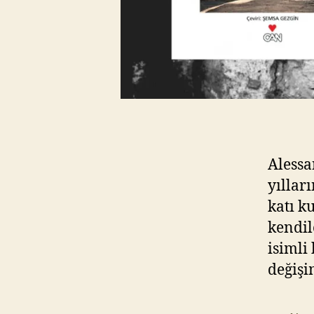
Alessa
yıllar
katı k
kendil
isimli
değişi