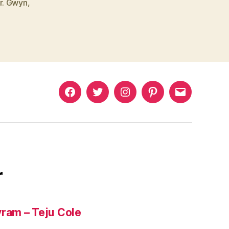
r. Gwyn
,
Murat
Murat
Murat
Pinterest
Murat
Yıkılmaz
Yıkılmaz
Yıkılmaz
Yıkılmaz
Facebook
Twitter
Instagram
Mail
r
yram – Teju Cole