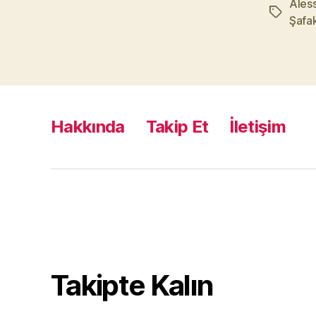
Ales
Etiketler
Şafa
Hakkında
Takip Et
İletişim
Takipte Kalın