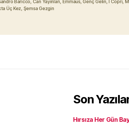
sandro Baricco
,
Can Yayınları
,
Emmaus
,
Genç Gelin
,
I Copri
,
M
kta Üç Kez
,
Şemsa Gezgin
Son Yazıla
Hırsıza Her Gün Ba