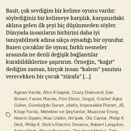
için
l
m
Basit, çok sevdiğim bir kelime oyunu vardır:
a
söylediğiniz bir kelimeye karşılık, karşınızdaki
z
aklına gelen ilk şeyi hiç düşünmeden söyler.
Dünyada insanların birbirini daha iyi
tanıyabilmek adına sıkça oynadığı bir oyundur.
Bazen çocuklar ile oynar, farklı nesneler
arasında ne denli değişik bağlantılar
kurabildiklerine şaşırırım. Örneğin, “kağıt”
dediğim zaman, birçok insan “kalem” yanıtını
verecekken bir çocuk “zürafa” […]
Agnes Varda
,
Altın Kitaplar
,
Crazy Diamond
,
Dan
Brown
,
Faces Places
,
Film Ekimi
,
Gogol
,
Gözleri Aşka
Gülen
,
Gündoğdu Duran
,
idefix
,
Impossible Planet
,
JR
,
Kitap Yurdu
,
Melekler ve Şeytanlar
,
Muazzez Ersoy
,
Etiketler
Nesrin Sipahi
,
Niaz Uddin
,
Nil İpek
,
Ölü Canlar
,
Philip K.
Dick
,
Philip K. Dick's Electric Dreams
,
Robert Langdon
,
Sales Pitch
,
Steve Buscemi
,
The Hood Maker
,
Zeki