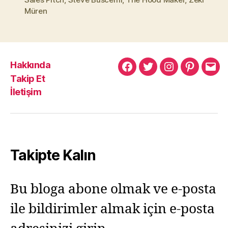
Müren
Hakkında
Murat
Murat
Murat
Pinterest
Mur
Takip Et
Yıkılmaz
Yıkılmaz
Yıkılmaz
Yıkı
İletişim
Facebook
Twitter
Instagram
Mail
Takipte Kalın
Bu bloga abone olmak ve e-posta
ile bildirimler almak için e-posta