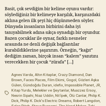
için
l
m
Basit, çok sevdiğim bir kelime oyunu vardır:
a
söylediğiniz bir kelimeye karşılık, karşınızdaki
z
aklına gelen ilk şeyi hiç düşünmeden söyler.
Dünyada insanların birbirini daha iyi
tanıyabilmek adına sıkça oynadığı bir oyundur.
Bazen çocuklar ile oynar, farklı nesneler
arasında ne denli değişik bağlantılar
kurabildiklerine şaşırırım. Örneğin, “kağıt”
dediğim zaman, birçok insan “kalem” yanıtını
verecekken bir çocuk “zürafa” […]
Agnes Varda
,
Altın Kitaplar
,
Crazy Diamond
,
Dan
Brown
,
Faces Places
,
Film Ekimi
,
Gogol
,
Gözleri Aşka
Gülen
,
Gündoğdu Duran
,
idefix
,
Impossible Planet
,
JR
,
Kitap Yurdu
,
Melekler ve Şeytanlar
,
Muazzez Ersoy
,
Etiketler
Nesrin Sipahi
,
Niaz Uddin
,
Nil İpek
,
Ölü Canlar
,
Philip K.
Dick
,
Philip K. Dick's Electric Dreams
,
Robert Langdon
,
Sales Pitch
,
Steve Buscemi
,
The Hood Maker
,
Zeki