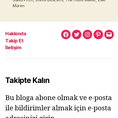
Müren
Hakkında
Murat
Murat
Murat
Pinterest
Mur
Takip Et
Yıkılmaz
Yıkılmaz
Yıkılmaz
Yıkı
İletişim
Facebook
Twitter
Instagram
Mail
Takipte Kalın
Bu bloga abone olmak ve e-posta
ile bildirimler almak için e-posta