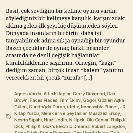
için
l
m
Basit, çok sevdiğim bir kelime oyunu vardır:
a
söylediğiniz bir kelimeye karşılık, karşınızdaki
z
aklına gelen ilk şeyi hiç düşünmeden söyler.
Dünyada insanların birbirini daha iyi
tanıyabilmek adına sıkça oynadığı bir oyundur.
Bazen çocuklar ile oynar, farklı nesneler
arasında ne denli değişik bağlantılar
kurabildiklerine şaşırırım. Örneğin, “kağıt”
dediğim zaman, birçok insan “kalem” yanıtını
verecekken bir çocuk “zürafa” […]
Agnes Varda
,
Altın Kitaplar
,
Crazy Diamond
,
Dan
Brown
,
Faces Places
,
Film Ekimi
,
Gogol
,
Gözleri Aşka
Gülen
,
Gündoğdu Duran
,
idefix
,
Impossible Planet
,
JR
,
Kitap Yurdu
,
Melekler ve Şeytanlar
,
Muazzez Ersoy
,
Etiketler
Nesrin Sipahi
,
Niaz Uddin
,
Nil İpek
,
Ölü Canlar
,
Philip K.
Dick
,
Philip K. Dick's Electric Dreams
,
Robert Langdon
,
Sales Pitch
,
Steve Buscemi
,
The Hood Maker
,
Zeki