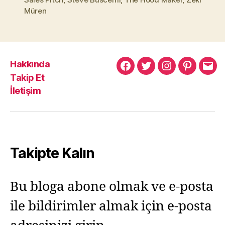
Müren
Hakkında
Murat
Murat
Murat
Pinterest
Mur
Takip Et
Yıkılmaz
Yıkılmaz
Yıkılmaz
Yıkı
İletişim
Facebook
Twitter
Instagram
Mail
Takipte Kalın
Bu bloga abone olmak ve e-posta
ile bildirimler almak için e-posta