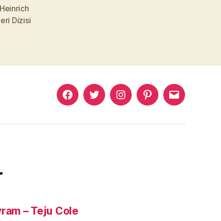
Heinrich
eri Dizisi
Murat
Murat
Murat
Pinterest
Murat
Yıkılmaz
Yıkılmaz
Yıkılmaz
Yıkılmaz
Facebook
Twitter
Instagram
Mail
r
yram – Teju Cole