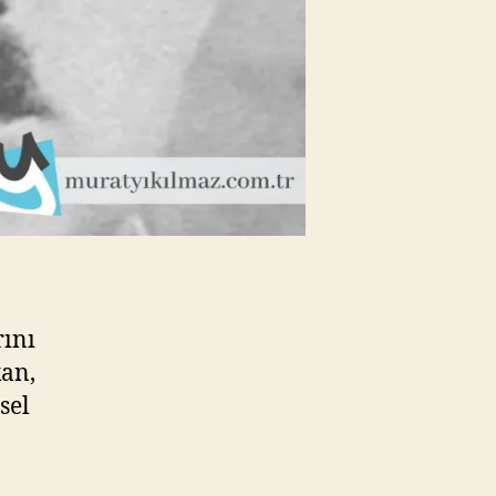
rını
kan,
sel