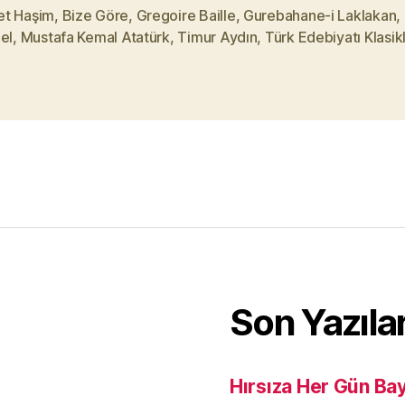
t Haşim
,
Bize Göre
,
Gregoire Baille
,
Gurebahane-i Laklakan
,
el
,
Mustafa Kemal Atatürk
,
Timur Aydın
,
Türk Edebiyatı Klasikl
Son Yazıla
Hırsıza Her Gün Ba