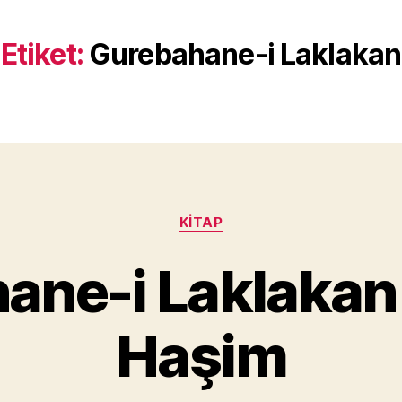
Etiket:
Gurebahane-i Laklakan
Kategoriler
KITAP
Y
ane-i Laklakan
a
z
a
Haşim
r
M
u