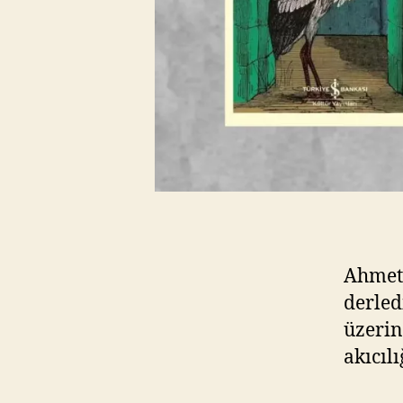
Ahmet 
derled
üzerin
akıcıl