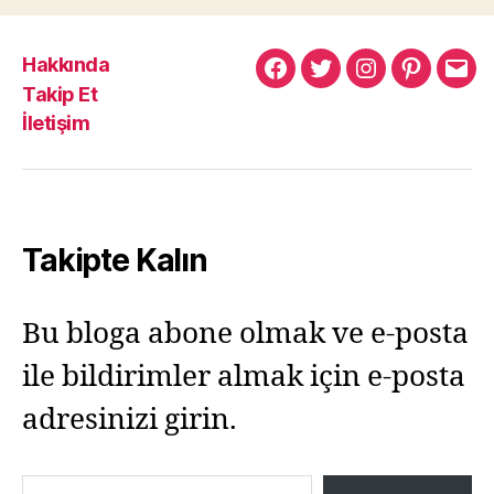
Hakkında
Murat
Murat
Murat
Pinterest
Mur
Takip Et
Yıkılmaz
Yıkılmaz
Yıkılmaz
Yıkı
İletişim
Facebook
Twitter
Instagram
Mail
Takipte Kalın
Bu bloga abone olmak ve e-posta
ile bildirimler almak için e-posta
adresinizi girin.
E-postanızı yazın…