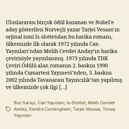
Buz
kı
Sarayı
l
m
Uluslararası birçok ödül kazanan ve Nobel’e
a
aday gösterilen Norveçli yazar Tarjei Vesaas‘ın
z
orjinal ismi Is-slottetolan bu harika romanı,
ülkemizde ilk olarak 1972 yılında Can
Yayınları’ndan Melih Cevdet Anday‘ın harika
çevirisiyle yayınlanmış. 1973 yılında TDK
Çeviri Ödülü alan romanın 2. baskısı 1990
yılında Cumartesi Yayınevi’nden, 3. baskısı
2002 yılında Tavanarası Yayıncılık’tan yapılmış
ve ülkemizde çok ilgi […]
Buz Sarayı
,
Can Yayınları
,
Is-Slottet
,
Melih Cevdet
Anday
,
Sandra Cunningham
,
Tarjei Vesaas
,
Timaş
Etiketler
Yayınları