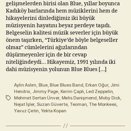
l
gelişmelerden birisi olan Blue, yıllar boyunca
m
Kadıköy barlarında hem müziklerini hem de
a
hikayelerini dinlediğimiz iki büyük
z
müzisyenin hayatını beyaz perdeye taşıdı.
Belgeselin kalitesi müzik severler için büyük
önem taşırken, “Türkiye’de böyle belgeseller
olmaz” cümlelerini ağızlarından
düşürmeyenler için de bir cevap
niteliğindeydi… Hikayemiz, 1991 yılında iki
dahi müzisyenin yolunun Blue Blues […]
Aylin Aslım
,
Blue
,
Blue Blues Band
,
Erkan Oğur
,
Jimi
Hendrix
,
Jimmy Page
,
Kerim Çaplı
,
Led Zeppelin
,
Mehmet Sertan Ünver
,
Melis Danişmend
,
Moby Dick
,
Etiketler
Nejat İşler
,
Suzan Güverte
,
Teoman
,
The Monkees
,
Yavuz Çetin
,
Yekta Kopan
Y