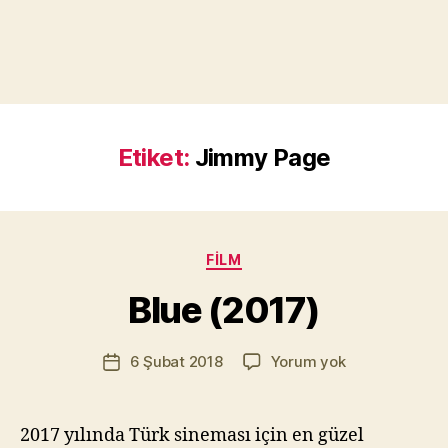
Etiket:
Jimmy Page
Y
a
z
a
Kategoriler
FILM
r
M
Blue (2017)
u
r
Yazının
Blue
6 Şubat 2018
Yorum yok
a
Yazı
yazarı
(2017)
t
tarihi
Yı
kı
2017 yılında Türk sineması için en güzel