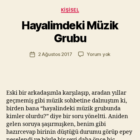
a
Kategoriler
KIŞISEL
z
a
Hayalimdeki Müzik
r
M
Grubu
u
r
Yazının
Hayalimdeki
2 Ağustos 2017
Yorum yok
a
Yazı
yazarı
Müzik
t
tarihi
Grubu
Yı
kı
l
m
Eski bir arkadaşımla karşılaşıp, aradan yıllar
a
geçmemiş gibi müzik sohbetine dalmıştım ki,
z
birden bana “hayalindeki müzik grubunda
kimler olurdu?” diye bir soru yöneltti. Aniden
gelen soruya şaşırmışken, benim gibi
hazırcevap birinin düştüğü durumu görüp epey
neşelendi ve böyle bir şeyi daha önce hiç