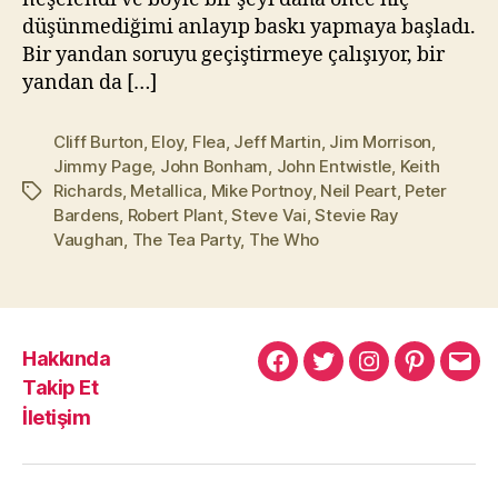
düşünmediğimi anlayıp baskı yapmaya başladı.
Bir yandan soruyu geçiştirmeye çalışıyor, bir
yandan da […]
Cliff Burton
,
Eloy
,
Flea
,
Jeff Martin
,
Jim Morrison
,
Jimmy Page
,
John Bonham
,
John Entwistle
,
Keith
Richards
,
Metallica
,
Mike Portnoy
,
Neil Peart
,
Peter
Etiketler
Bardens
,
Robert Plant
,
Steve Vai
,
Stevie Ray
Vaughan
,
The Tea Party
,
The Who
Hakkında
Murat
Murat
Murat
Pinterest
Mur
Takip Et
Yıkılmaz
Yıkılmaz
Yıkılmaz
Yıkı
İletişim
Facebook
Twitter
Instagram
Mail