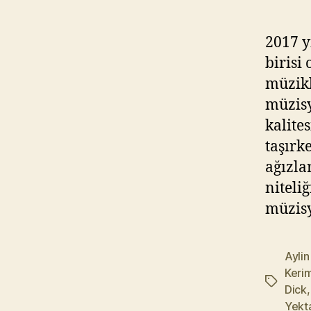
2017 y
birisi
müzikl
müzisy
kalite
taşırk
ağızla
niteli
müzisy
Aylin
Kerim
Etiketler
Dick
Yekt