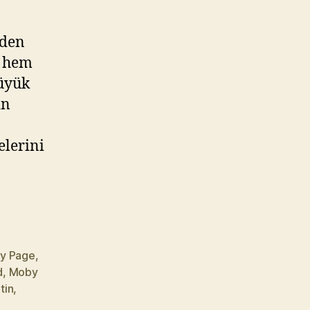
rden
a hem
büyük
in
elerini
y Page
,
d
,
Moby
tin
,