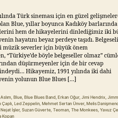
Y
ık
ıl
ılında Türk sineması için en güzel gelişmele
m
 olan Blue, yıllar boyunca Kadıköy barlarınd
a
erini hem de hikayelerini dinlediğimiz iki 
z
enin hayatını beyaz perdeye taşıdı. Belgesel
si müzik severler için büyük önem
en, “Türkiye’de böyle belgeseller olmaz” cüml
rından düşürmeyenler için de bir cevap
ğindeydi… Hikayemiz, 1991 yılında iki dahi
enin yolunun Blue Blues […]
 Aslım
,
Blue
,
Blue Blues Band
,
Erkan Oğur
,
Jimi Hendrix
,
Jimm
 Çaplı
,
Led Zeppelin
,
Mehmet Sertan Ünver
,
Melis Danişmen
,
Nejat İşler
,
Suzan Güverte
,
Teoman
,
The Monkees
,
Yavuz Çe
a Kopan