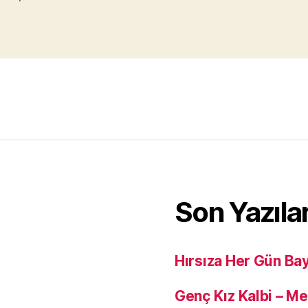
Son Yazıla
Hırsıza Her Gün Ba
Genç Kız Kalbi – M