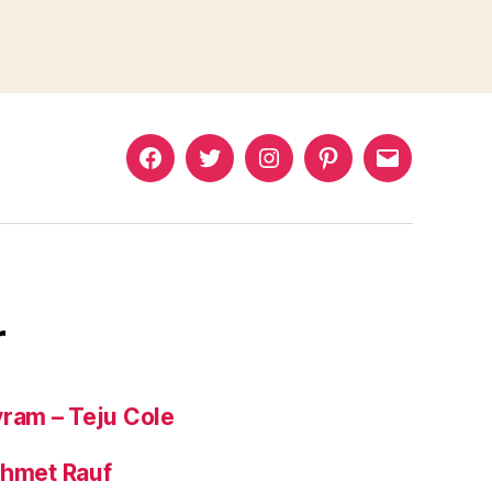
Murat
Murat
Murat
Pinterest
Murat
Yıkılmaz
Yıkılmaz
Yıkılmaz
Yıkılmaz
Facebook
Twitter
Instagram
Mail
r
yram – Teju Cole
ehmet Rauf