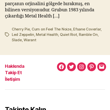
parçanın orjinalini gölgede bırakmış, en
bilinen versiyonudur. Grubun 1983 yılında
çıkardığı Metal Health […]
Cherry Pie
,
Cum on Feel The Noize
,
Efsane Coverlar
,
Led Zeppelin
,
Metal Health
,
Quiet Riot
,
Ramble On
,
Etiketler
Slade
,
Warant
Hakkında
Murat
Murat
Murat
Pinterest
Mur
Takip Et
Yıkılmaz
Yıkılmaz
Yıkılmaz
Yıkı
İletişim
Facebook
Twitter
Instagram
Mail
Takipte Kalın