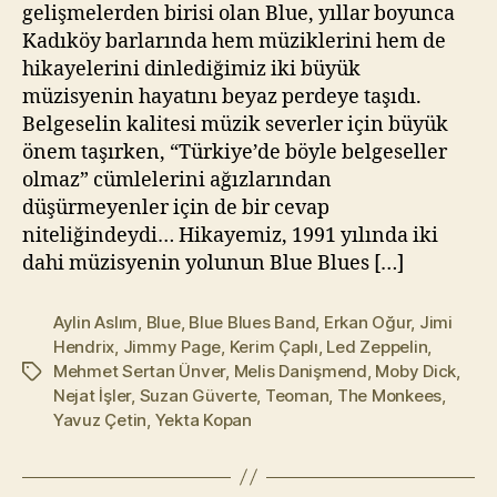
l
gelişmelerden birisi olan Blue, yıllar boyunca
m
Kadıköy barlarında hem müziklerini hem de
a
hikayelerini dinlediğimiz iki büyük
z
müzisyenin hayatını beyaz perdeye taşıdı.
Belgeselin kalitesi müzik severler için büyük
önem taşırken, “Türkiye’de böyle belgeseller
olmaz” cümlelerini ağızlarından
düşürmeyenler için de bir cevap
niteliğindeydi… Hikayemiz, 1991 yılında iki
dahi müzisyenin yolunun Blue Blues […]
Aylin Aslım
,
Blue
,
Blue Blues Band
,
Erkan Oğur
,
Jimi
Hendrix
,
Jimmy Page
,
Kerim Çaplı
,
Led Zeppelin
,
Mehmet Sertan Ünver
,
Melis Danişmend
,
Moby Dick
,
Etiketler
Nejat İşler
,
Suzan Güverte
,
Teoman
,
The Monkees
,
Yavuz Çetin
,
Yekta Kopan