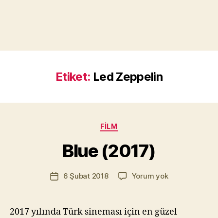
Etiket:
Led Zeppelin
Y
a
z
a
Kategoriler
FILM
r
M
Blue (2017)
u
r
Yazının
Blue
6 Şubat 2018
Yorum yok
a
Yazı
yazarı
(2017)
t
tarihi
Yı
kı
2017 yılında Türk sineması için en güzel