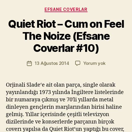
Kategoriler
EFSANE COVERLAR
Y
a
Quiet Riot – Cum on Feel
z
a
The Noize (Efsane
r
M
Coverlar #10)
u
r
Yazının
Quiet
13 Ağustos 2014
Yorum yok
a
Yazı
yazarı
Riot
t
tarihi
–
Yı
Cum
kı
Orjinali Slade‘e ait olan parça, single olarak
on
l
yayınlandığı 1973 yılında İngiltere listelerinde
Feel
m
bir numaraya çıkmış ve 70′li yıllarda metal
The
a
dinleyen gençlerin marşlarından birisi haline
Noize
z
gelmiş. Yıllar içerisinde çeşitli televizyon
(Efsane
dizilerinde ve konserlerde parçanın birçok
Coverlar
#10)
coverı yapılsa da Quiet Riot‘un yaptığı bu cover,