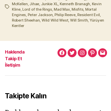
McKellen
,
Jihae
,
Junkie XL
,
Kenneth Branagh
,
Kevin
Etiketler
Kline
,
Lord of the Rings
,
Mad Max
,
Misfits
,
Mortal
Engines
,
Peter Jackson
,
Philip Reeve
,
Resident Evil
,
Robert Sheehan
,
Wild Wild West
,
Will Smith
,
Yürüyen
Kentler
Hakkında
Murat
Murat
Murat
Pinterest
Mur
Takip Et
Yıkılmaz
Yıkılmaz
Yıkılmaz
Yıkı
İletişim
Facebook
Twitter
Instagram
Mail
Takipte Kalın