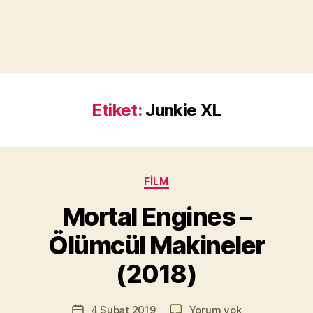
Etiket:
Junkie XL
Kategoriler
FILM
Y
a
Mortal Engines –
z
a
Ölümcül Makineler
r
M
(2018)
u
r
Yazının
Mortal
4 Şubat 2019
Yorum yok
a
Yazı