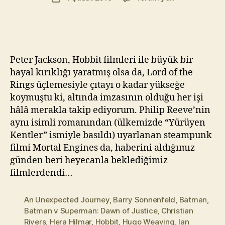
yazarı
Engines
t
tarihi
–
Yı
Ölümcül
kı
Makineler
l
(2018)
m
Peter Jackson, Hobbit filmleri ile büyük bir
a
hayal kırıklığı yaratmış olsa da, Lord of the
z
Rings üçlemesiyle çıtayı o kadar yükseğe
koymuştu ki, altında imzasının olduğu her işi
hâlâ merakla takip ediyorum. Philip Reeve’nin
aynı isimli romanından (ülkemizde “Yürüyen
Kentler” ismiyle basıldı) uyarlanan steampunk
filmi Mortal Engines da, haberini aldığımız
günden beri heyecanla beklediğimiz
filmlerdendi…
An Unexpected Journey
,
Barry Sonnenfeld
,
Batman
,
Batman v Superman: Dawn of Justice
,
Christian
Rivers
,
Hera Hilmar
,
Hobbit
,
Hugo Weaving
,
Ian