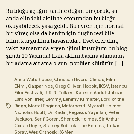
l
m
Bu bloğu açtığım tarihte doğan bir çocuk, şu
a
anda elindeki akıllı telefonundan bu bloğu
z
okuyabilecek yaşa geldi. Bu evren için normal
bir süreç olsa da benim için düşüncesi bile
bilim kurgu filmi havasında… Evet efendim,
vakti zamanında ergenliğimi kustuğum bu blog
şimdi 10 Yaşında! Hâlâ aklını başına alamamış
bir adama ait ama olsun, popüler kültürün […]
Anna Waterhouse
,
Christian Rivers
,
Climax
,
Film
Ekimi
,
Gaspar Noe
,
Greg Olliver
,
Hobbit
,
İKSV
,
İstanbul
Film Festivali
,
J. R. R. Tolkien
,
Kareem Abdul-Jabbar
,
Lars Von Trier
,
Lemmy
,
Lemmy Kilmister
,
Lord of the
Rings
,
Mortal Engines
,
Motörhead
,
Mycroft Holmes
,
Etiketler
Nicholas Hoult
,
On Kadın
,
Pegasus Yayınları
,
Peter
Jackson
,
Şerif Gören
,
Sherlock Holmes
,
Sir Arthur
Conan Doyle
,
Stanley Kubrick
,
The Beatles
,
Türkan
Şoray
,
Wes Orshoski
,
X-Men