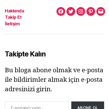
Hakkında
Murat
Murat
Murat
Pinterest
Mur
Takip Et
Yıkılmaz
Yıkılmaz
Yıkılmaz
Yıkı
İletişim
Facebook
Twitter
Instagram
Mail
Takipte Kalın
Bu bloga abone olmak ve e-posta
ile bildirimler almak için e-posta
adresinizi girin.
E-postanızı yazın…
ABONE OL