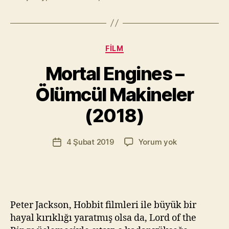
Kategoriler
FILM
Y
a
Mortal Engines –
z
a
Ölümcül Makineler
r
M
(2018)
u
r
Yazının
Mortal
4 Şubat 2019
Yorum yok
a
Yazı
yazarı
Engines
t
tarihi
–
Yı
Ölümcül
kı
Makineler
l
(2018)
m
Peter Jackson, Hobbit filmleri ile büyük bir
a
hayal kırıklığı yaratmış olsa da, Lord of the
z