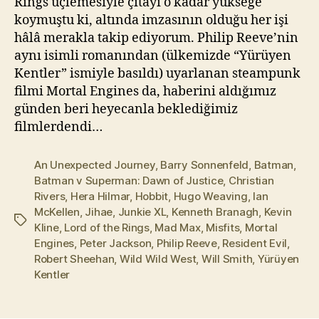
Rings üçlemesiyle çıtayı o kadar yükseğe
koymuştu ki, altında imzasının olduğu her işi
hâlâ merakla takip ediyorum. Philip Reeve’nin
aynı isimli romanından (ülkemizde “Yürüyen
Kentler” ismiyle basıldı) uyarlanan steampunk
filmi Mortal Engines da, haberini aldığımız
günden beri heyecanla beklediğimiz
filmlerdendi…
An Unexpected Journey
,
Barry Sonnenfeld
,
Batman
,
Batman v Superman: Dawn of Justice
,
Christian
Rivers
,
Hera Hilmar
,
Hobbit
,
Hugo Weaving
,
Ian
McKellen
,
Jihae
,
Junkie XL
,
Kenneth Branagh
,
Kevin
Etiketler
Kline
,
Lord of the Rings
,
Mad Max
,
Misfits
,
Mortal
Engines
,
Peter Jackson
,
Philip Reeve
,
Resident Evil
,
Robert Sheehan
,
Wild Wild West
,
Will Smith
,
Yürüyen
Kentler