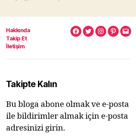
Hakkında
Murat
Murat
Murat
Pinterest
Mur
Takip Et
Yıkılmaz
Yıkılmaz
Yıkılmaz
Yıkı
İletişim
Facebook
Twitter
Instagram
Mail
Takipte Kalın
Bu bloga abone olmak ve e-posta
ile bildirimler almak için e-posta
adresinizi girin.