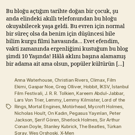
l
m
Bu bloğu açtığım tarihte doğan bir çocuk, şu
a
anda elindeki akıllı telefonundan bu bloğu
z
okuyabilecek yaşa geldi. Bu evren için normal
bir süreç olsa da benim için düşüncesi bile
bilim kurgu filmi havasında… Evet efendim,
vakti zamanında ergenliğimi kustuğum bu blog
şimdi 10 Yaşında! Hâlâ aklını başına alamamış
bir adama ait ama olsun, popüler kültürün […]
Anna Waterhouse
,
Christian Rivers
,
Climax
,
Film
Ekimi
,
Gaspar Noe
,
Greg Olliver
,
Hobbit
,
İKSV
,
İstanbul
Film Festivali
,
J. R. R. Tolkien
,
Kareem Abdul-Jabbar
,
Lars Von Trier
,
Lemmy
,
Lemmy Kilmister
,
Lord of the
Rings
,
Mortal Engines
,
Motörhead
,
Mycroft Holmes
,
Etiketler
Nicholas Hoult
,
On Kadın
,
Pegasus Yayınları
,
Peter
Jackson
,
Şerif Gören
,
Sherlock Holmes
,
Sir Arthur
Conan Doyle
,
Stanley Kubrick
,
The Beatles
,
Türkan
Şoray
,
Wes Orshoski
,
X-Men