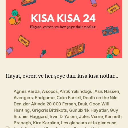
l
m
a
z
Hayat, evren ve her şeye dair kısa kısa notlar…
Agnes Varda
,
Aisopos
,
Antik Yakındoğu
,
Asis Nasseri
,
Avengers: Endgame
,
Colin Farrell
,
Death on the Nile
,
Denizler Altında 20.000 Fersah
,
Druk
,
Good Will
Hunting
,
Grigoris Bithikots
,
Günübirlik Hayatlar
,
Guy
Ritchie
,
Haggard
,
Irvin D. Yalom
,
Jules Verne
,
Kenneth
Branagh
,
Kira Karalina
,
Les glaneurs et la glaneuse
,