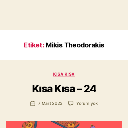
Etiket:
Mikis Theodorakis
Y
a
z
a
Kategoriler
KISA KISA
r
M
Kısa Kısa – 24
u
r
Yazının
Kısa
7 Mart 2023
Yorum yok
a
Yazı
yazarı
Kısa
t
tarihi
–
Yı
24
kı