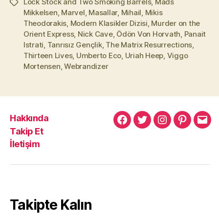
Lock Stock and Two Smoking Barrels
,
Mads
Etiketler
Mikkelsen
,
Marvel
,
Masallar
,
Mihail
,
Mikis
Theodorakis
,
Modern Klasikler Dizisi
,
Murder on the
Orient Express
,
Nick Cave
,
Ödön Von Horvath
,
Panait
Istrati
,
Tanrısız Gençlik
,
The Matrix Resurrections
,
Thirteen Lives
,
Umberto Eco
,
Uriah Heep
,
Viggo
Mortensen
,
Webrandizer
Hakkında
Murat
Murat
Murat
Pinterest
Mur
Takip Et
Yıkılmaz
Yıkılmaz
Yıkılmaz
Yıkı
İletişim
Facebook
Twitter
Instagram
Mail
Takipte Kalın