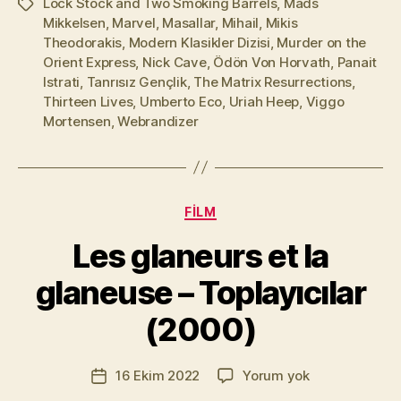
Lock Stock and Two Smoking Barrels
,
Mads
Etiketler
Mikkelsen
,
Marvel
,
Masallar
,
Mihail
,
Mikis
Theodorakis
,
Modern Klasikler Dizisi
,
Murder on the
Orient Express
,
Nick Cave
,
Ödön Von Horvath
,
Panait
Istrati
,
Tanrısız Gençlik
,
The Matrix Resurrections
,
Thirteen Lives
,
Umberto Eco
,
Uriah Heep
,
Viggo
Mortensen
,
Webrandizer
Kategoriler
FILM
Y
a
Les glaneurs et la
z
a
glaneuse – Toplayıcılar
r
M
(2000)
u
r
Yazının
Les
16 Ekim 2022
Yorum yok
a
Yazı
yazarı
glaneurs
t
tarihi