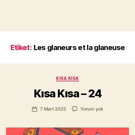
Etiket:
Les glaneurs et la glaneuse
Y
a
z
a
Kategoriler
KISA KISA
r
M
Kısa Kısa – 24
u
r
Yazının
Kısa
7 Mart 2023
Yorum yok
a
Yazı
yazarı
Kısa
t
tarihi
–
Yı
24
kı