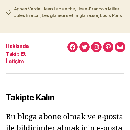
Agnes Varda
,
Jean Laplanche
,
Jean-François Millet
,
Etiketler
Jules Breton
,
Les glaneurs et la glaneuse
,
Louis Pons
Hakkında
Murat
Murat
Murat
Pinterest
Mur
Takip Et
Yıkılmaz
Yıkılmaz
Yıkılmaz
Yıkı
İletişim
Facebook
Twitter
Instagram
Mail
Takipte Kalın
Bu bloga abone olmak ve e-posta
ile bildirimler almak için e-posta