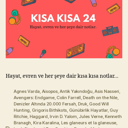
l
m
a
z
Hayat, evren ve her şeye dair kısa kısa notlar…
Agnes Varda
,
Aisopos
,
Antik Yakındoğu
,
Asis Nasseri
,
Avengers: Endgame
,
Colin Farrell
,
Death on the Nile
,
Denizler Altında 20.000 Fersah
,
Druk
,
Good Will
Hunting
,
Grigoris Bithikots
,
Günübirlik Hayatlar
,
Guy
Ritchie
,
Haggard
,
Irvin D. Yalom
,
Jules Verne
,
Kenneth
Branagh
,
Kira Karalina
,
Les glaneurs et la glaneuse
,