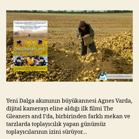
et
Yı
la
kı
glaneuse
l
–
m
Toplayıcılar
a
(2000)
z
Yeni Dalga akımının büyükannesi Agnes Varda,
dijital kamerayı eline aldığı ilk filmi The
Gleaners and I’da, birbirinden farklı mekan ve
tarzlarda toplayıcılık yapan günümüz
toplayıcılarının izini sürüyor…