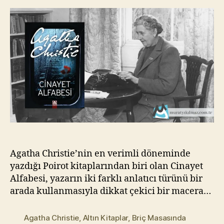
Agatha
kı
Christie
l
m
a
z
Agatha Christie’nin en verimli döneminde
yazdığı Poirot kitaplarından biri olan Cinayet
Alfabesi, yazarın iki farklı anlatıcı türünü bir
arada kullanmasıyla dikkat çekici bir macera…
Agatha Christie
,
Altın Kitaplar
,
Briç Masasında