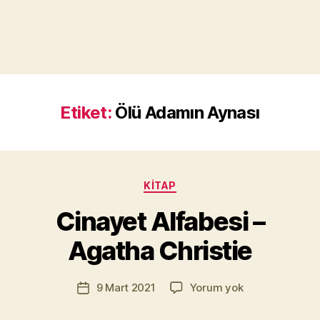
Etiket:
Ölü Adamın Aynası
Y
a
Kategoriler
KITAP
z
a
Cinayet Alfabesi –
r
M
Agatha Christie
u
r
Yazının
Cinayet
9 Mart 2021
Yorum yok
a
Yazı
yazarı
Alfabesi
t
tarihi
–
Yı