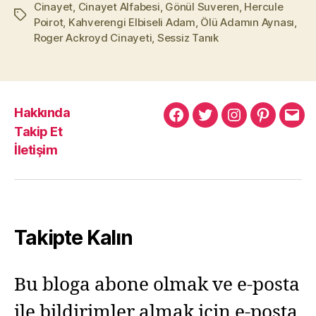
Cinayet
,
Cinayet Alfabesi
,
Gönül Suveren
,
Hercule
Etiketler
Poirot
,
Kahverengi Elbiseli Adam
,
Ölü Adamın Aynası
,
Roger Ackroyd Cinayeti
,
Sessiz Tanık
Hakkında
Murat
Murat
Murat
Pinterest
Mur
Takip Et
Yıkılmaz
Yıkılmaz
Yıkılmaz
Yıkı
İletişim
Facebook
Twitter
Instagram
Mail
Takipte Kalın
Bu bloga abone olmak ve e-posta
ile bildirimler almak için e-posta