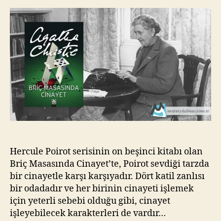
–
kı
Agatha
l
Christie
m
a
z
Hercule Poirot serisinin on beşinci kitabı olan
Briç Masasında Cinayet’te, Poirot sevdiği tarzda
bir cinayetle karşı karşıyadır. Dört katil zanlısı
bir odadadır ve her birinin cinayeti işlemek
için yeterli sebebi olduğu gibi, cinayet
işleyebilecek karakterleri de vardır…