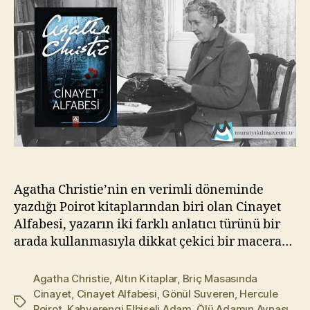
Christie
l
m
a
z
Agatha Christie’nin en verimli döneminde
yazdığı Poirot kitaplarından biri olan Cinayet
Alfabesi, yazarın iki farklı anlatıcı türünü bir
arada kullanmasıyla dikkat çekici bir macera…
Agatha Christie
,
Altın Kitaplar
,
Briç Masasında
Cinayet
,
Cinayet Alfabesi
,
Gönül Suveren
,
Hercule
Etiketler
Poirot
,
Kahverengi Elbiseli Adam
,
Ölü Adamın Aynası
,