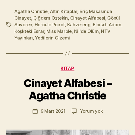
Agatha Christie
,
Altın Kitaplar
,
Briç Masasında
Cinayet
,
Çiğdem Öztekin
,
Cinayet Alfabesi
,
Gönül
Suveren
,
Hercule Poirot
,
Kahverengi Elbiseli Adam
,
Etiketler
Köşkteki Esrar
,
Miss Marple
,
Nil'de Ölüm
,
NTV
Yayınları
,
Yedilerin Gizemi
Y
a
Kategoriler
KITAP
z
a
Cinayet Alfabesi –
r
M
Agatha Christie
u
r
Yazının
Cinayet
9 Mart 2021
Yorum yok
a
Yazı
yazarı
Alfabesi
t
tarihi
–
Yı
Agatha
kı