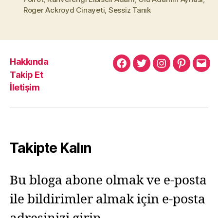
Roger Ackroyd Cinayeti
,
Sessiz Tanık
Hakkında
Murat
Murat
Murat
Pinterest
Mur
Takip Et
Yıkılmaz
Yıkılmaz
Yıkılmaz
Yıkı
İletişim
Facebook
Twitter
Instagram
Mail
Takipte Kalın
Bu bloga abone olmak ve e-posta
ile bildirimler almak için e-posta