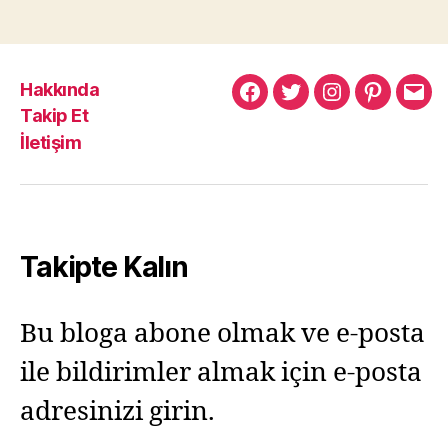
Hakkında
Murat
Murat
Murat
Pinterest
Mur
Takip Et
Yıkılmaz
Yıkılmaz
Yıkılmaz
Yıkı
İletişim
Facebook
Twitter
Instagram
Mail
Takipte Kalın
Bu bloga abone olmak ve e-posta
ile bildirimler almak için e-posta
adresinizi girin.