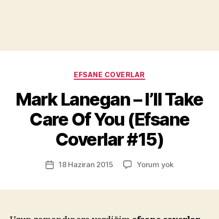
Kategoriler
EFSANE COVERLAR
Y
a
Mark Lanegan – I’ll Take
z
a
Care Of You (Efsane
r
M
Coverlar #15)
u
r
Yazının
Mark
18 Haziran 2015
Yorum yok
a
Yazı
yazarı
Lanegan
t
tarihi
–
Yı
I’ll
kı
Take
l
Care
m