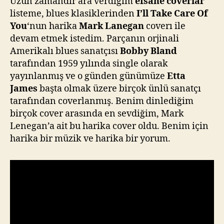
Uzun zamandır ara verdiğim
efsane coverlar
Of
a
listeme, blues klasiklerinden
I’ll Take Care Of
You
z
You
‘nun harika
Mark Lanegan
coverı ile
(Efsane
devam etmek istedim. Parçanın orjinali
Coverlar
Amerikalı blues sanatçısı
Bobby Bland
#15)
tarafından 1959 yılında single olarak
yayınlanmış ve o günden günümüze
Etta
James
başta olmak üzere birçok ünlü sanatçı
tarafından coverlanmış. Benim dinlediğim
birçok cover arasında en sevdiğim, Mark
Lenegan’a ait bu harika cover oldu. Benim için
harika bir müzik ve harika bir yorum.