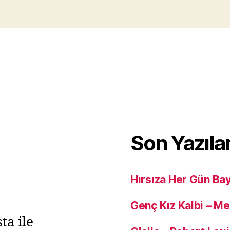
Son Yazıla
Hırsıza Her Gün Ba
Genç Kız Kalbi – M
ta ile