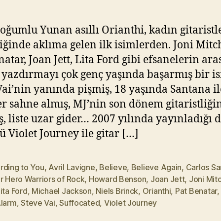
Believe
Y
(2009)
ık
ıl
oğumlu Yunan asıllı Orianthi, kadın gitaristl
m
iğinde aklıma gelen ilk isimlerden. Joni Mitch
a
natar, Joan Jett, Lita Ford gibi efsanelerin ara
z
 yazdırmayı çok genç yaşında başarmış bir is
Vai’nin yanında pişmiş, 18 yaşında Santana il
r sahne almış, MJ’nin son dönem gitaristliği
, liste uzar gider… 2007 yılında yayınladığı 
 Violet Journey ile gitar […]
rding to You
,
Avril Lavigne
,
Believe
,
Believe Again
,
Carlos Sa
r Hero Warriors of Rock
,
Howard Benson
,
Joan Jett
,
Joni Mitc
ita Ford
,
Michael Jackson
,
Niels Brinck
,
Orianthi
,
Pat Benatar
Alarm
,
Steve Vai
,
Suffocated
,
Violet Journey