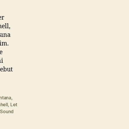
er
ell,
sına
im.
e
ni
debut
ntana
,
hell
,
Let
,
Sound