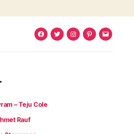
Murat
Murat
Murat
Pinterest
Murat
Yıkılmaz
Yıkılmaz
Yıkılmaz
Yıkılmaz
Facebook
Twitter
Instagram
Mail
r
yram – Teju Cole
ehmet Rauf