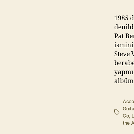
1985 d
denild
Pat Be
ismini
Steve 
berabe
yapmış
albümü
Acco
Guita
Etiketler
Go
,
L
the 