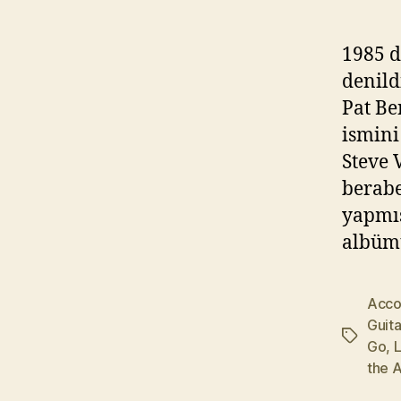
1985 d
denild
Pat Be
ismini
Steve 
berabe
yapmış
albümü
Acco
Guita
Etiketler
Go
,
L
the 