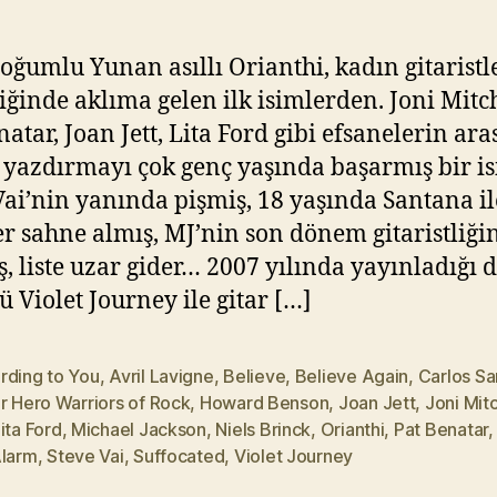
Believe
Y
(2009)
ık
ıl
oğumlu Yunan asıllı Orianthi, kadın gitaristl
m
iğinde aklıma gelen ilk isimlerden. Joni Mitch
a
natar, Joan Jett, Lita Ford gibi efsanelerin ara
z
 yazdırmayı çok genç yaşında başarmış bir is
Vai’nin yanında pişmiş, 18 yaşında Santana il
r sahne almış, MJ’nin son dönem gitaristliği
, liste uzar gider… 2007 yılında yayınladığı 
 Violet Journey ile gitar […]
rding to You
,
Avril Lavigne
,
Believe
,
Believe Again
,
Carlos Sa
r Hero Warriors of Rock
,
Howard Benson
,
Joan Jett
,
Joni Mitc
ita Ford
,
Michael Jackson
,
Niels Brinck
,
Orianthi
,
Pat Benatar
Alarm
,
Steve Vai
,
Suffocated
,
Violet Journey