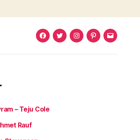
Murat
Murat
Murat
Pinterest
Murat
Yıkılmaz
Yıkılmaz
Yıkılmaz
Yıkılmaz
Facebook
Twitter
Instagram
Mail
r
yram – Teju Cole
ehmet Rauf