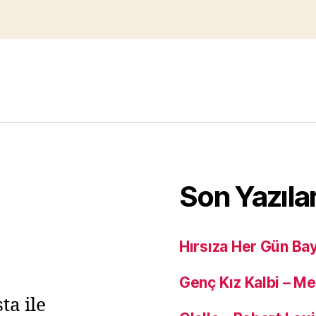
Son Yazıla
Hırsıza Her Gün Ba
Genç Kız Kalbi – M
ta ile