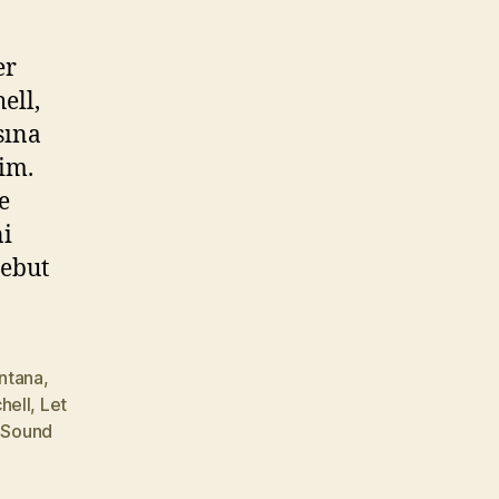
er
ell,
sına
im.
e
ni
debut
ntana
,
hell
,
Let
,
Sound