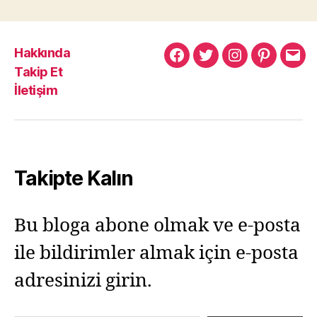
Hakkında
Murat
Murat
Murat
Pinterest
Mur
Takip Et
Yıkılmaz
Yıkılmaz
Yıkılmaz
Yıkı
İletişim
Facebook
Twitter
Instagram
Mail
Takipte Kalın
Bu bloga abone olmak ve e-posta
ile bildirimler almak için e-posta
adresinizi girin.
E-postanızı yazın…