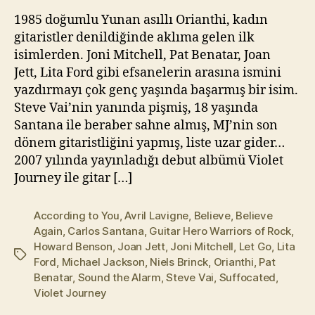
(2009)
kı
1985 doğumlu Yunan asıllı Orianthi, kadın
l
gitaristler denildiğinde aklıma gelen ilk
m
isimlerden. Joni Mitchell, Pat Benatar, Joan
a
Jett, Lita Ford gibi efsanelerin arasına ismini
z
yazdırmayı çok genç yaşında başarmış bir isim.
Steve Vai’nin yanında pişmiş, 18 yaşında
Santana ile beraber sahne almış, MJ’nin son
dönem gitaristliğini yapmış, liste uzar gider…
2007 yılında yayınladığı debut albümü Violet
Journey ile gitar […]
According to You
,
Avril Lavigne
,
Believe
,
Believe
Again
,
Carlos Santana
,
Guitar Hero Warriors of Rock
,
Howard Benson
,
Joan Jett
,
Joni Mitchell
,
Let Go
,
Lita
Etiketler
Ford
,
Michael Jackson
,
Niels Brinck
,
Orianthi
,
Pat
Benatar
,
Sound the Alarm
,
Steve Vai
,
Suffocated
,
Violet Journey