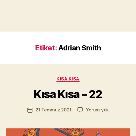
Etiket:
Adrian Smith
Y
a
z
a
Kategoriler
KISA KISA
r
M
Kısa Kısa – 22
u
r
Yazının
Kısa
21 Temmuz 2021
Yorum yok
a
Yazı
yazarı
Kısa
t
tarihi
–
Yı
22
kı