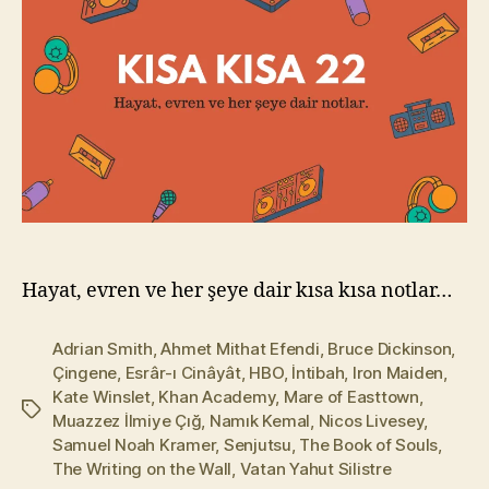
l
m
a
z
Hayat, evren ve her şeye dair kısa kısa notlar…
Adrian Smith
,
Ahmet Mithat Efendi
,
Bruce Dickinson
,
Çingene
,
Esrâr-ı Cinâyât
,
HBO
,
İntibah
,
Iron Maiden
,
Kate Winslet
,
Khan Academy
,
Mare of Easttown
,
Etiketler
Muazzez İlmiye Çığ
,
Namık Kemal
,
Nicos Livesey
,
Samuel Noah Kramer
,
Senjutsu
,
The Book of Souls
,
The Writing on the Wall
,
Vatan Yahut Silistre