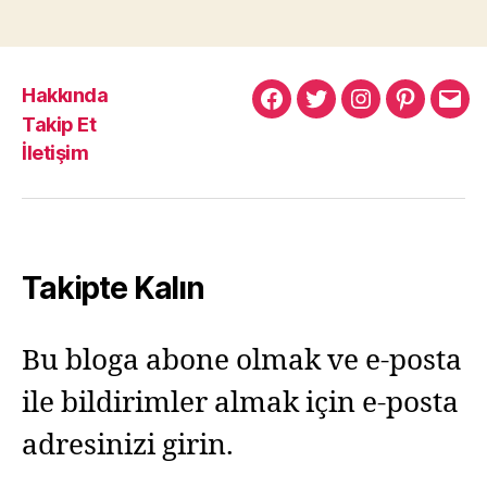
Hakkında
Murat
Murat
Murat
Pinterest
Mur
Takip Et
Yıkılmaz
Yıkılmaz
Yıkılmaz
Yıkı
İletişim
Facebook
Twitter
Instagram
Mail
Takipte Kalın
Bu bloga abone olmak ve e-posta
ile bildirimler almak için e-posta
adresinizi girin.