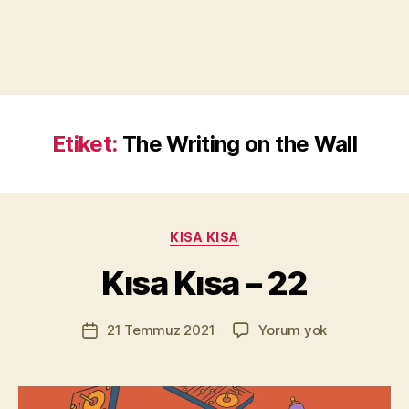
Etiket:
The Writing on the Wall
Y
a
z
a
Kategoriler
KISA KISA
r
M
Kısa Kısa – 22
u
r
Yazının
Kısa
21 Temmuz 2021
Yorum yok
a
Yazı
yazarı
Kısa
t
tarihi
–
Yı
22
kı