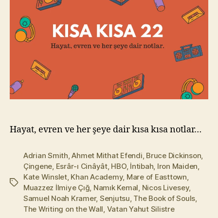
l
m
a
z
Hayat, evren ve her şeye dair kısa kısa notlar…
Adrian Smith
,
Ahmet Mithat Efendi
,
Bruce Dickinson
,
Çingene
,
Esrâr-ı Cinâyât
,
HBO
,
İntibah
,
Iron Maiden
,
Kate Winslet
,
Khan Academy
,
Mare of Easttown
,
Etiketler
Muazzez İlmiye Çığ
,
Namık Kemal
,
Nicos Livesey
,
Samuel Noah Kramer
,
Senjutsu
,
The Book of Souls
,
The Writing on the Wall
,
Vatan Yahut Silistre