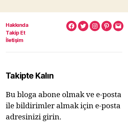
Hakkında
Murat
Murat
Murat
Pinterest
Mur
Takip Et
Yıkılmaz
Yıkılmaz
Yıkılmaz
Yıkı
İletişim
Facebook
Twitter
Instagram
Mail
Takipte Kalın
Bu bloga abone olmak ve e-posta
ile bildirimler almak için e-posta
adresinizi girin.