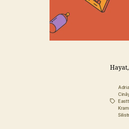
Hayat,
Adri
Cinâ
East
Etiketler
Kram
Silist