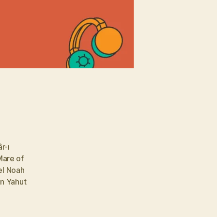
r-ı
are of
l Noah
n Yahut