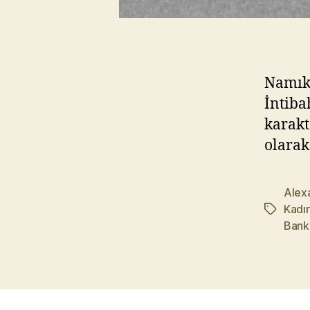
Namık 
İntiba
karakt
olarak
Alex
Kadı
Etiketler
Banka