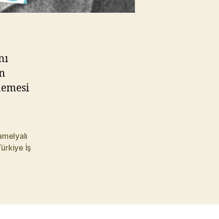
nı
an
nemesi
amelyalı
ürkiye İş