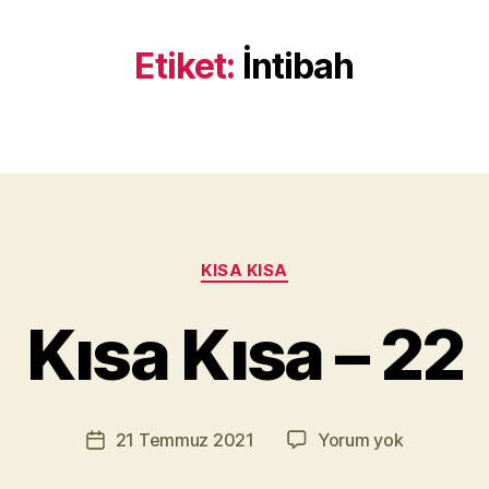
Etiket:
İntibah
Y
a
Kategoriler
KISA KISA
z
a
Kısa Kısa – 22
r
M
u
r
Yazının
Kısa
21 Temmuz 2021
Yorum yok
a
Yazı
yazarı
Kısa
t
tarihi