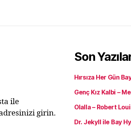
Son Yazıla
Hırsıza Her Gün Ba
Genç Kız Kalbi – M
ta ile
Olalla – Robert Lou
adresinizi girin.
Dr. Jekyll ile Bay 