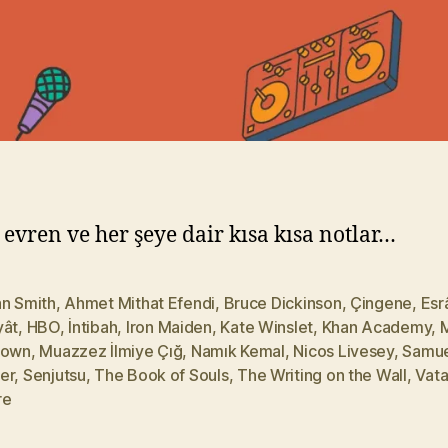
 evren ve her şeye dair kısa kısa notlar…
an Smith
,
Ahmet Mithat Efendi
,
Bruce Dickinson
,
Çingene
,
Esrâ
yât
,
HBO
,
İntibah
,
Iron Maiden
,
Kate Winslet
,
Khan Academy
,
M
town
,
Muazzez İlmiye Çığ
,
Namık Kemal
,
Nicos Livesey
,
Samue
er
,
Senjutsu
,
The Book of Souls
,
The Writing on the Wall
,
Vata
re