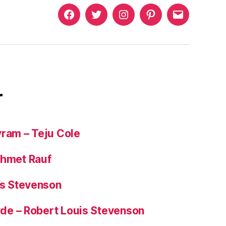
Murat
Murat
Murat
Pinterest
Murat
Yıkılmaz
Yıkılmaz
Yıkılmaz
Yıkılmaz
Facebook
Twitter
Instagram
Mail
r
yram – Teju Cole
ehmet Rauf
is Stevenson
Hyde – Robert Louis Stevenson