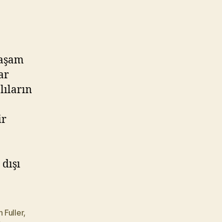
yaşam
ar
lıların
ir
 dışı
 Fuller
,