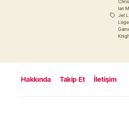
Chri
Ian 
Jet L
Etiketler
Lege
Gam
Knig
Hakkında
Takip Et
İletişim