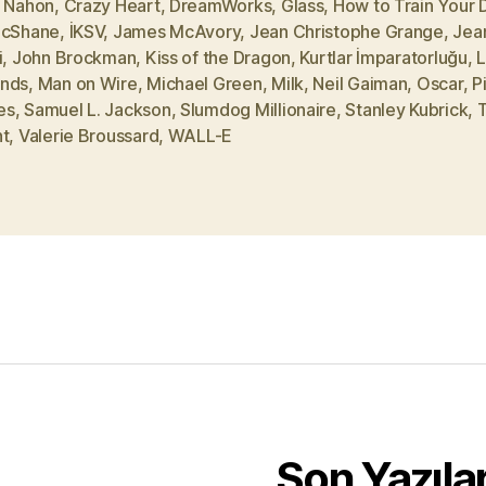
s Nahon
,
Crazy Heart
,
DreamWorks
,
Glass
,
How to Train Your 
McShane
,
İKSV
,
James McAvory
,
Jean Christophe Grange
,
Jea
i
,
John Brockman
,
Kiss of the Dragon
,
Kurtlar İmparatorluğu
,
L
nds
,
Man on Wire
,
Michael Green
,
Milk
,
Neil Gaiman
,
Oscar
,
P
es
,
Samuel L. Jackson
,
Slumdog Millionaire
,
Stanley Kubrick
,
ht
,
Valerie Broussard
,
WALL-E
Son Yazıla