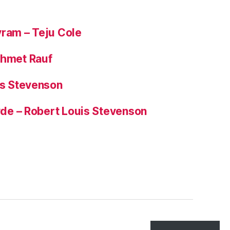
yram – Teju Cole
ehmet Rauf
is Stevenson
Hyde – Robert Louis Stevenson
Tepe
↑