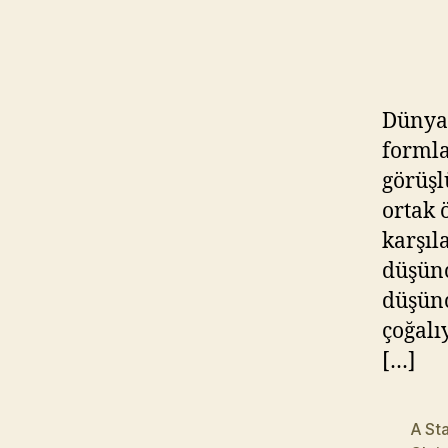
Dünya
formla
görüşl
ortak 
karşıl
düşünc
düşünc
çoğalı
[…]
A Sta