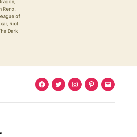
Dragon
,
n Reno
,
eague of
ixar
,
Riot
The Dark
Murat
Murat
Murat
Pinterest
Murat
Yıkılmaz
Yıkılmaz
Yıkılmaz
Yıkılmaz
Facebook
Twitter
Instagram
Mail
r