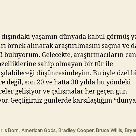
–
Y
14
ık
için
ıl
m
a
 dışındaki yaşamın dünyada kabul görmüş 
z
rı örnek alınarak araştırılmasını saçma ve d
ü buluyorum. Gelecekte, araştırmacıların can
özelliklerine sahip olmayan bir tür ile
aşılabileceği düşüncesindeyim. Bu öyle özel b
e değil, son 20 ve hatta 30 yılda bu yöndeki
eler gelişiyor ve çalışmalar her geçen gün
yor. Geçtiğimiz günlerde karşılaştığım “dünya
r Is Born
,
American Gods
,
Bradley Cooper
,
Bruce Willis
,
Bryan