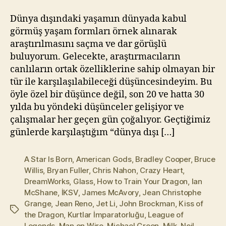
için
l
m
Dünya dışındaki yaşamın dünyada kabul
a
görmüş yaşam formları örnek alınarak
z
araştırılmasını saçma ve dar görüşlü
buluyorum. Gelecekte, araştırmacıların
canlıların ortak özelliklerine sahip olmayan bir
tür ile karşılaşılabileceği düşüncesindeyim. Bu
öyle özel bir düşünce değil, son 20 ve hatta 30
yılda bu yöndeki düşünceler gelişiyor ve
çalışmalar her geçen gün çoğalıyor. Geçtiğimiz
günlerde karşılaştığım “dünya dışı […]
A Star Is Born
,
American Gods
,
Bradley Cooper
,
Bruce
Willis
,
Bryan Fuller
,
Chris Nahon
,
Crazy Heart
,
DreamWorks
,
Glass
,
How to Train Your Dragon
,
Ian
McShane
,
İKSV
,
James McAvory
,
Jean Christophe
Grange
,
Jean Reno
,
Jet Li
,
John Brockman
,
Kiss of
Etiketler
the Dragon
,
Kurtlar İmparatorluğu
,
League of
Legends
,
Man on Wire
,
Michael Green
,
Milk
,
Neil