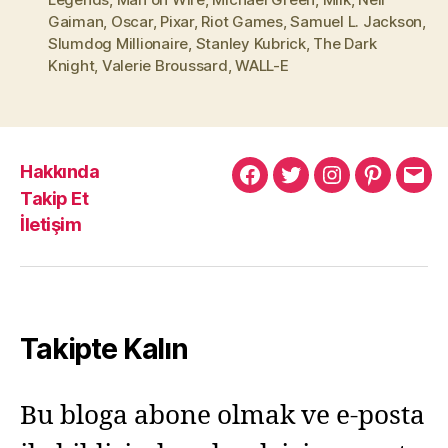
Gaiman
,
Oscar
,
Pixar
,
Riot Games
,
Samuel L. Jackson
,
Slumdog Millionaire
,
Stanley Kubrick
,
The Dark
Knight
,
Valerie Broussard
,
WALL-E
Hakkında
Murat
Murat
Murat
Pinterest
Mur
Takip Et
Yıkılmaz
Yıkılmaz
Yıkılmaz
Yıkı
İletişim
Facebook
Twitter
Instagram
Mail
Takipte Kalın
Bu bloga abone olmak ve e-posta