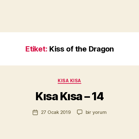
Etiket:
Kiss of the Dragon
Y
a
z
a
Kategoriler
KISA KISA
r
M
Kısa Kısa – 14
u
r
Yazının
Kısa
27 Ocak 2019
bir yorum
a
Yazı
yazarı
Kısa
t
tarihi
–
Yı
14
kı