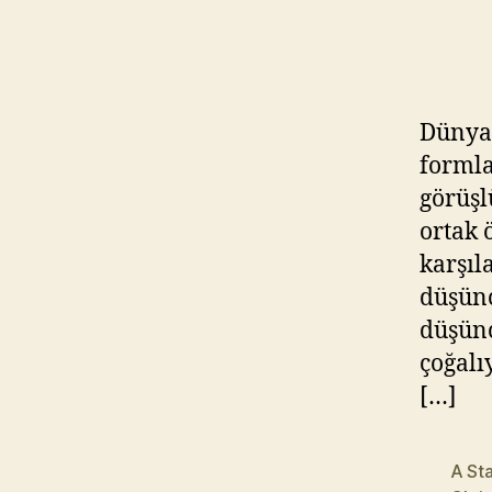
Dünya
formla
görüşl
ortak 
karşıl
düşünc
düşünc
çoğalı
[…]
A Sta