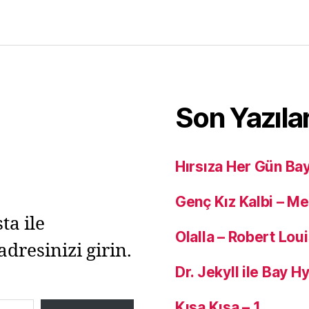
Son Yazıla
Hırsıza Her Gün Ba
Genç Kız Kalbi – M
ta ile
Olalla – Robert Lou
adresinizi girin.
Dr. Jekyll ile Bay 
Kısa Kısa – 1