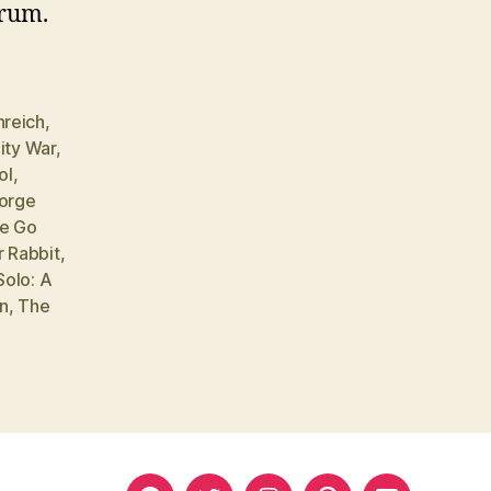
orum.
nreich
,
nity War
,
ol
,
orge
e Go
r Rabbit
,
Solo: A
n
,
The