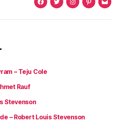
Murat
Murat
Murat
Pinterest
Murat
Yıkılmaz
Yıkılmaz
Yıkılmaz
Yıkılmaz
Facebook
Twitter
Instagram
Mail
r
yram – Teju Cole
ehmet Rauf
is Stevenson
Hyde – Robert Louis Stevenson