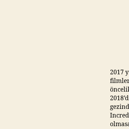
2017 y
filmle
önceli
2018’d
gezind
Incred
olmasa