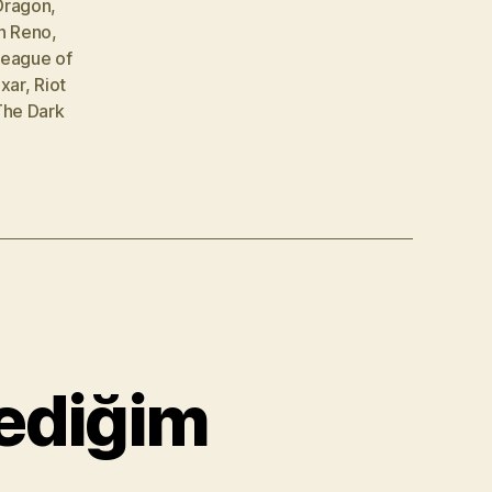
Dragon
,
n Reno
,
eague of
ixar
,
Riot
The Dark
ediğim