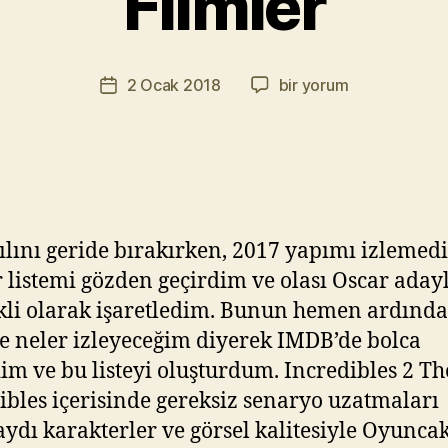
Filmler
M
u
r
Yazının
2018’de
2 Ocak 2018
bir yorum
a
Yazı
yazarı
Merakla
t
tarihi
Beklediğim
Y
Filmler
ık
için
ıl
m
a
ılını geride bırakırken, 2017 yapımı izlemed
z
r listemi gözden geçirdim ve olası Oscar aday
kli olarak işaretledim. Bunun hemen ardınd
e neler izleyeceğim diyerek IMDB’de bolca
im ve bu listeyi oluşturdum. Incredibles 2 Th
ibles içerisinde gereksiz senaryo uzatmaları
ydı karakterler ve görsel kalitesiyle Oyunca