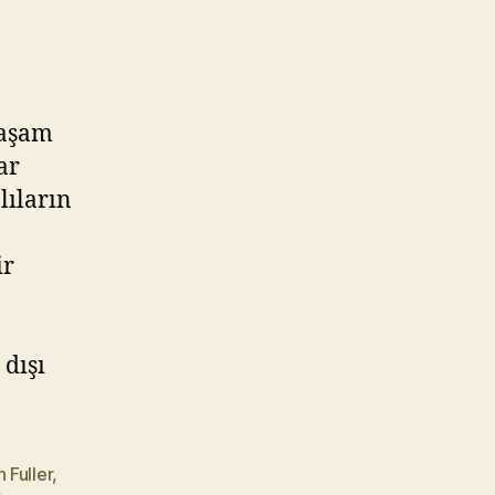
yaşam
ar
lıların
ir
 dışı
 Fuller
,