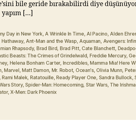
’sini bile geride bırakabilirdi diye düşünüy
 yapım […]
iny Day in New York
,
A Wrinkle In Time
,
Al Pacino
,
Alden Ehre
 Hathaway
,
Ant-Man and the Wasp
,
Aquaman
,
Avengers: Infi
mian Rhapsody
,
Brad Bird
,
Brad Pitt
,
Cate Blanchett
,
Deadpo
stic Beasts: The Crimes of Grindelwald
,
Freddie Mercury
,
Ge
ney
,
Helena Bonham Carter
,
Incredibles
,
Mamma Mia! Here W
n
,
Marvel
,
Matt Damon
,
Mr. Robot
,
Ocean's
,
Olivia Munn
,
Pete
,
Rami Malek
,
Ratatouille
,
Ready Player One
,
Sandra Bullock
,
Wars Story
,
Spider-Man: Homecoming
,
Star Wars
,
The Irishma
ator
,
X-Men: Dark Phoenix