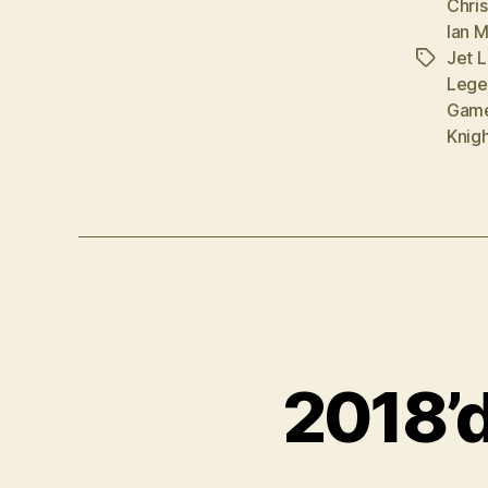
Chri
Ian 
Jet L
Etiketler
Lege
Gam
Knig
2018’