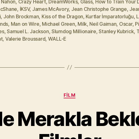
s Nahon
,
Crazy Heart
,
DreamWorks
,
Glass
,
How to Train Your 
McShane
,
İKSV
,
James McAvory
,
Jean Christophe Grange
,
Jea
i
,
John Brockman
,
Kiss of the Dragon
,
Kurtlar İmparatorluğu
,
L
nds
,
Man on Wire
,
Michael Green
,
Milk
,
Neil Gaiman
,
Oscar
,
P
es
,
Samuel L. Jackson
,
Slumdog Millionaire
,
Stanley Kubrick
,
ht
,
Valerie Broussard
,
WALL-E
Kategoriler
FILM
Y
de Merakla Bekl
a
z
a
r