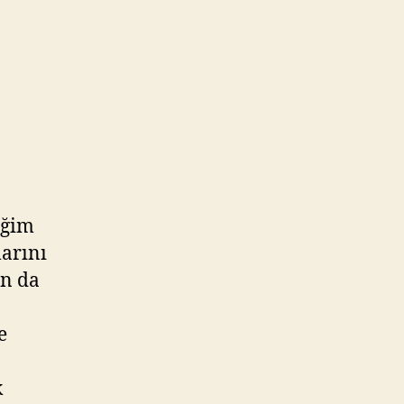
iğim
larını
an da
e
k