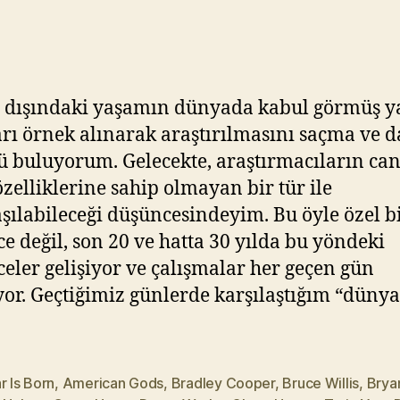
–
Y
14
ık
için
ıl
m
a
 dışındaki yaşamın dünyada kabul görmüş 
z
rı örnek alınarak araştırılmasını saçma ve d
ü buluyorum. Gelecekte, araştırmacıların can
özelliklerine sahip olmayan bir tür ile
aşılabileceği düşüncesindeyim. Bu öyle özel b
e değil, son 20 ve hatta 30 yılda bu yöndeki
eler gelişiyor ve çalışmalar her geçen gün
yor. Geçtiğimiz günlerde karşılaştığım “dünya
r Is Born
,
American Gods
,
Bradley Cooper
,
Bruce Willis
,
Bryan