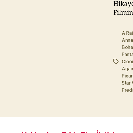
Hikaye
Filmin
A Ra
Anne
Bohe
Fanta
Cloo
Etiketler
Agai
Pixar
Star 
Pred