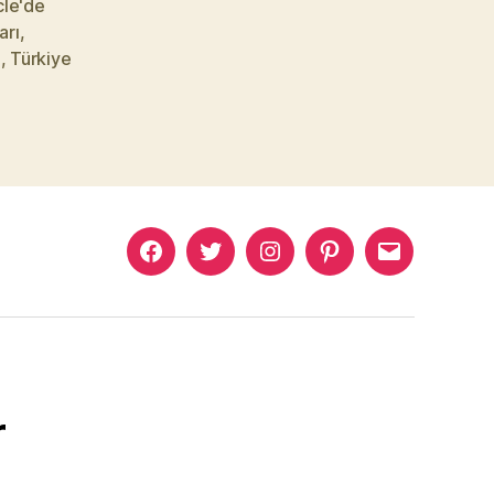
cle'de
arı
,
i
,
Türkiye
Murat
Murat
Murat
Pinterest
Murat
Yıkılmaz
Yıkılmaz
Yıkılmaz
Yıkılmaz
Facebook
Twitter
Instagram
Mail
r