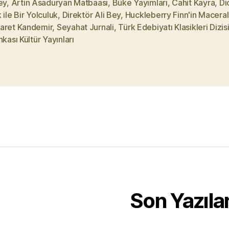
ey
,
Artin Asaduryan Matbaası
,
Büke Yayımları
,
Cahit Kayra
,
Di
 ile Bir Yolculuk
,
Direktör Ali Bey
,
Huckleberry Finn'in Maceral
aret Kandemir
,
Seyahat Jurnali
,
Türk Edebiyatı Klasikleri Dizis
nkası Kültür Yayınları
Son Yazıla