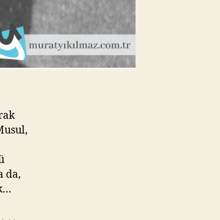
rak
Musul,
ü
a da,
ık…