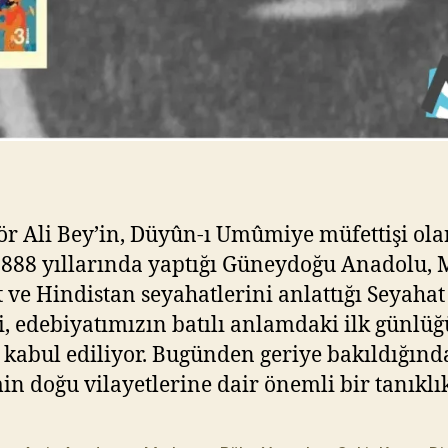
ör Ali Bey’in, Düyûn-ı Umûmiye müfettişi ola
888 yıllarında yaptığı Güneydoğu Anadolu, 
 ve Hindistan seyahatlerini anlattığı Seyahat
i, edebiyatımızın batılı anlamdaki ilk günlüğ
 kabul ediliyor. Bugünden geriye bakıldığınd
n doğu vilayetlerine dair önemli bir tanıkl