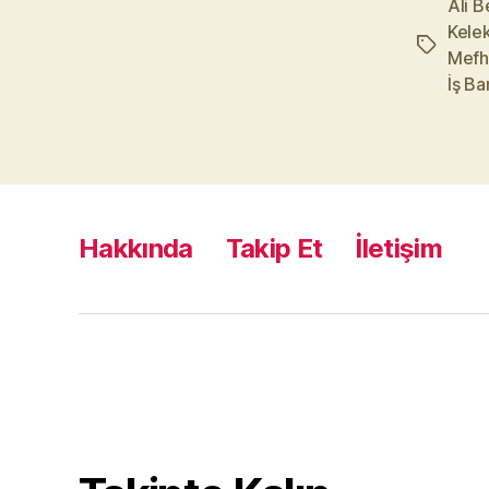
Ali B
Kelek
Etiketler
Mefh
İş Ba
Hakkında
Takip Et
İletişim