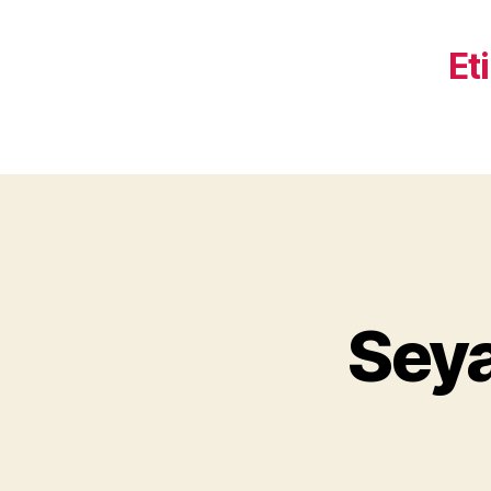
Et
Seya