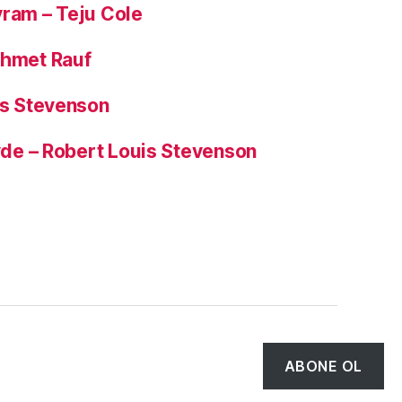
yram – Teju Cole
ehmet Rauf
is Stevenson
Hyde – Robert Louis Stevenson
Tepe
↑
ABONE OL