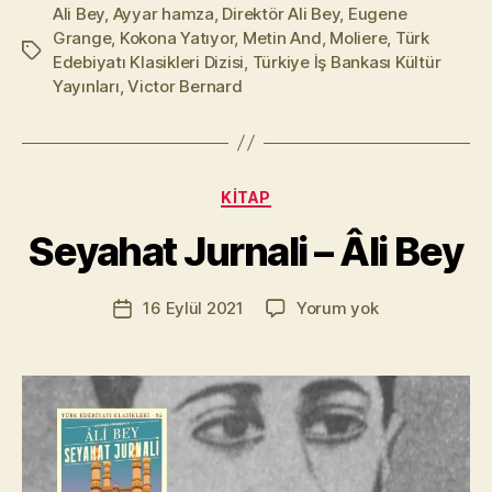
Ali Bey
,
Ayyar hamza
,
Direktör Ali Bey
,
Eugene
Grange
,
Kokona Yatıyor
,
Metin And
,
Moliere
,
Türk
Etiketler
Edebiyatı Klasikleri Dizisi
,
Türkiye İş Bankası Kültür
Yayınları
,
Victor Bernard
Y
a
z
a
Kategoriler
KITAP
r
M
Seyahat Jurnali – Âli Bey
u
r
Yazının
Seyahat
16 Eylül 2021
Yorum yok
a
Yazı
yazarı
Jurnali
t
tarihi
–
Yı
Âli
kı
Bey
l
m
a
z