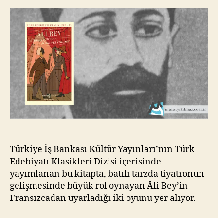
Kokona
kı
Yatıyor
l
–
m
Âli
a
Bey
z
Türkiye İş Bankası Kültür Yayınları’nın Türk
Edebiyatı Klasikleri Dizisi içerisinde
yayımlanan bu kitapta, batılı tarzda tiyatronun
gelişmesinde büyük rol oynayan Âli Bey’in
Fransızcadan uyarladığı iki oyunu yer alıyor.