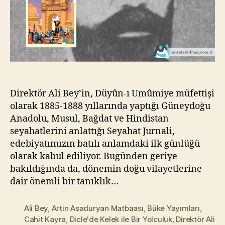
Direktör Ali Bey’in, Düyûn-ı Umûmiye müfettişi
olarak 1885-1888 yıllarında yaptığı Güneydoğu
Anadolu, Musul, Bağdat ve Hindistan
seyahatlerini anlattığı Seyahat Jurnali,
edebiyatımızın batılı anlamdaki ilk günlüğü
olarak kabul ediliyor. Bugünden geriye
bakıldığında da, dönemin doğu vilayetlerine
dair önemli bir tanıklık…
Ali Bey
,
Artin Asaduryan Matbaası
,
Büke Yayımları
,
Cahit Kayra
,
Dicle'de Kelek ile Bir Yolculuk
,
Direktör Ali