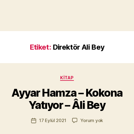
Etiket:
Direktör Ali Bey
Y
a
Kategoriler
KITAP
z
a
Ayyar Hamza – Kokona
r
M
Yatıyor – Âli Bey
u
r
Yazının
Ayyar
17 Eylül 2021
Yorum yok
a
Yazı
yazarı
Hamza
t
tarihi
–
Yı