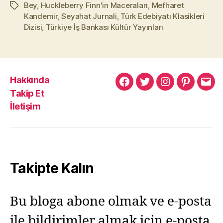
Bey
,
Huckleberry Finn'in Maceraları
,
Mefharet
Etiketler
Kandemir
,
Seyahat Jurnali
,
Türk Edebiyatı Klasikleri
Dizisi
,
Türkiye İş Bankası Kültür Yayınları
Hakkında
Murat
Murat
Murat
Pinterest
Mur
Takip Et
Yıkılmaz
Yıkılmaz
Yıkılmaz
Yıkı
İletişim
Facebook
Twitter
Instagram
Mail
Takipte Kalın
Bu bloga abone olmak ve e-posta
ile bildirimler almak için e-posta