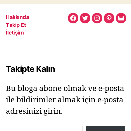
Hakkında
Murat
Murat
Murat
Pinterest
Mur
Takip Et
Yıkılmaz
Yıkılmaz
Yıkılmaz
Yıkı
İletişim
Facebook
Twitter
Instagram
Mail
Takipte Kalın
Bu bloga abone olmak ve e-posta
ile bildirimler almak için e-posta
adresinizi girin.
E-postanızı yazın…