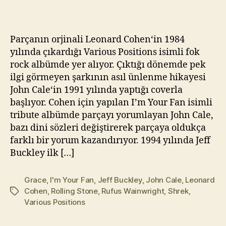
Hallelujah
kı
(Efsane
l
Coverlar
m
Parçanın orjinali Leonard Cohen‘in 1984
#34)
a
yılında çıkardığı Various Positions isimli fok
z
rock albümde yer alıyor. Çıktığı dönemde pek
ilgi görmeyen şarkının asıl ünlenme hikayesi
John Cale‘in 1991 yılında yaptığı coverla
başlıyor. Cohen için yapılan I’m Your Fan isimli
tribute albümde parçayı yorumlayan John Cale,
bazı dini sözleri değiştirerek parçaya oldukça
farklı bir yorum kazandırıyor. 1994 yılında Jeff
Buckley ilk […]
Grace
,
I'm Your Fan
,
Jeff Buckley
,
John Cale
,
Leonard
Cohen
,
Rolling Stone
,
Rufus Wainwright
,
Shrek
,
Etiketler
Various Positions