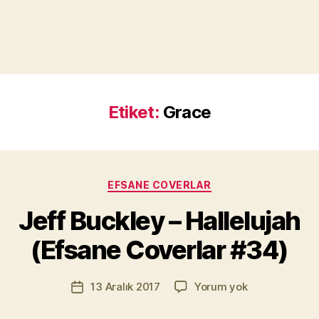
Etiket:
Grace
Y
a
Kategoriler
EFSANE COVERLAR
z
a
Jeff Buckley – Hallelujah
r
M
(Efsane Coverlar #34)
u
r
Yazının
Jeff
13 Aralık 2017
Yorum yok
a
Yazı
yazarı
Buckley
t
tarihi
–
Yı