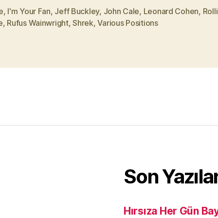
e
,
I'm Your Fan
,
Jeff Buckley
,
John Cale
,
Leonard Cohen
,
Roll
e
,
Rufus Wainwright
,
Shrek
,
Various Positions
Son Yazıla
Hırsıza Her Gün Ba