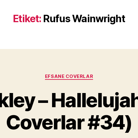
Etiket:
Rufus Wainwright
Kategoriler
EFSANE COVERLAR
Y
kley – Halleluja
a
z
a
Coverlar #34)
r
M
u