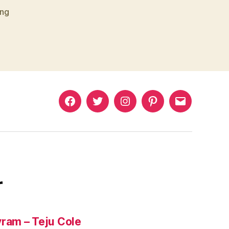
ing
Murat
Murat
Murat
Pinterest
Murat
Yıkılmaz
Yıkılmaz
Yıkılmaz
Yıkılmaz
Facebook
Twitter
Instagram
Mail
r
yram – Teju Cole