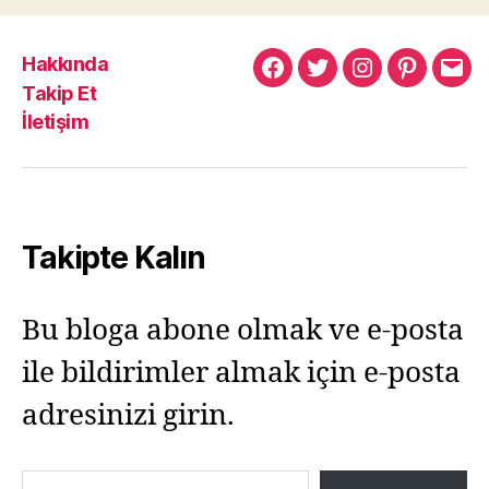
Hakkında
Murat
Murat
Murat
Pinterest
Mur
Takip Et
Yıkılmaz
Yıkılmaz
Yıkılmaz
Yıkı
İletişim
Facebook
Twitter
Instagram
Mail
Takipte Kalın
Bu bloga abone olmak ve e-posta
ile bildirimler almak için e-posta
adresinizi girin.
E-postanızı yazın…