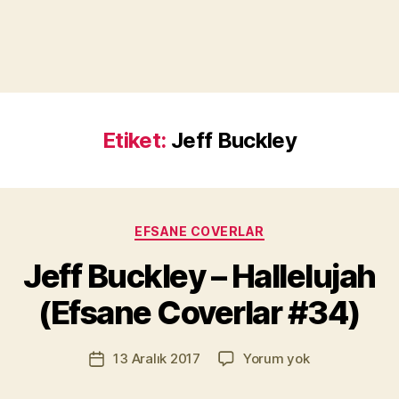
Etiket:
Jeff Buckley
Y
a
Kategoriler
EFSANE COVERLAR
z
a
Jeff Buckley – Hallelujah
r
M
(Efsane Coverlar #34)
u
r
Yazının
Jeff
13 Aralık 2017
Yorum yok
a
Yazı
yazarı
Buckley
t
tarihi
–
Yı