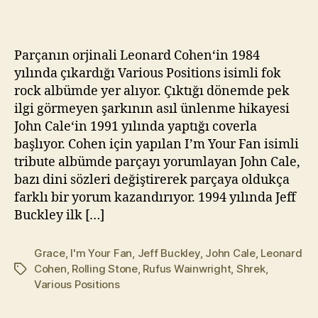
Hallelujah
kı
(Efsane
l
Coverlar
m
Parçanın orjinali Leonard Cohen‘in 1984
#34)
a
yılında çıkardığı Various Positions isimli fok
z
rock albümde yer alıyor. Çıktığı dönemde pek
ilgi görmeyen şarkının asıl ünlenme hikayesi
John Cale‘in 1991 yılında yaptığı coverla
başlıyor. Cohen için yapılan I’m Your Fan isimli
tribute albümde parçayı yorumlayan John Cale,
bazı dini sözleri değiştirerek parçaya oldukça
farklı bir yorum kazandırıyor. 1994 yılında Jeff
Buckley ilk […]
Grace
,
I'm Your Fan
,
Jeff Buckley
,
John Cale
,
Leonard
Cohen
,
Rolling Stone
,
Rufus Wainwright
,
Shrek
,
Etiketler
Various Positions