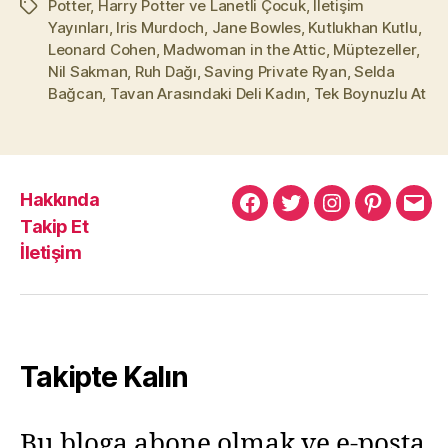
Potter
,
Harry Potter ve Lanetli Çocuk
,
İletişim
Etiketler
Yayınları
,
Iris Murdoch
,
Jane Bowles
,
Kutlukhan Kutlu
,
Leonard Cohen
,
Madwoman in the Attic
,
Müptezeller
,
Nil Sakman
,
Ruh Dağı
,
Saving Private Ryan
,
Selda
Bağcan
,
Tavan Arasındaki Deli Kadın
,
Tek Boynuzlu At
Hakkında
Murat
Murat
Murat
Pinterest
Mur
Takip Et
Yıkılmaz
Yıkılmaz
Yıkılmaz
Yıkı
İletişim
Facebook
Twitter
Instagram
Mail
Takipte Kalın
Bu bloga abone olmak ve e-posta