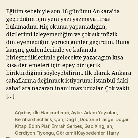
l
m
Eğitim sebebiyle son 16 günümü Ankara’da
a
geçirdiğim için yeni yazı yazmaya fırsat
z
bulamadım. Hiç okuma yapamadığım,
dizilerimi izleyemediğim ve çok sık müzik
dinleyemediğim yorucu günler geçirdim. Buna
karşın, gözlemlerimle ve kafamda
birleştirdiklerimle gelecekte yazacağım kısa
kısa derlemeleri için epey bir içerik
biriktirdiğimi söyleyebilirim. İlk olarak Ankara
sahaflarına değinmek istiyorum; İstanbul’daki
sahaflara nazaran inanılmaz ucuzlar. Çok vakit
[…]
Ağırbaşlı İki Hanımefendi
,
Aylak Adam Yayınları
,
Bernhard Schlink
,
Çan
,
Dağ II
,
Doctor Strange
,
Doğan
Kitap
,
Edith Piaf
,
Emrah Serbes
,
Gao Xingjian
,
Gordiyon Fiyongu
,
Görkemli Kaybedenler
,
Harry