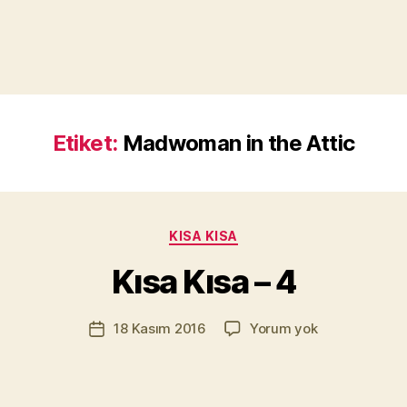
Etiket:
Madwoman in the Attic
Y
a
z
a
Kategoriler
KISA KISA
r
M
Kısa Kısa – 4
u
r
Yazının
Kısa
18 Kasım 2016
Yorum yok
a
Yazı
yazarı
Kısa
t
tarihi
–
Yı
4
kı