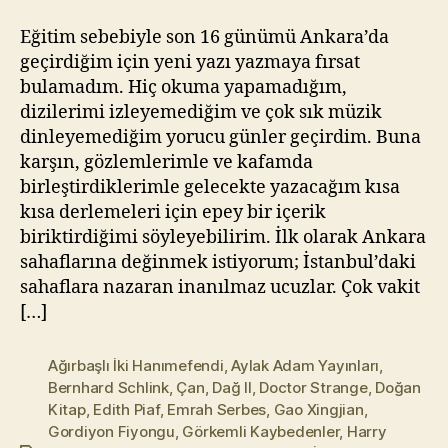
l
m
Eğitim sebebiyle son 16 günümü Ankara’da
a
geçirdiğim için yeni yazı yazmaya fırsat
z
bulamadım. Hiç okuma yapamadığım,
dizilerimi izleyemediğim ve çok sık müzik
dinleyemediğim yorucu günler geçirdim. Buna
karşın, gözlemlerimle ve kafamda
birleştirdiklerimle gelecekte yazacağım kısa
kısa derlemeleri için epey bir içerik
biriktirdiğimi söyleyebilirim. İlk olarak Ankara
sahaflarına değinmek istiyorum; İstanbul’daki
sahaflara nazaran inanılmaz ucuzlar. Çok vakit
[…]
Ağırbaşlı İki Hanımefendi
,
Aylak Adam Yayınları
,
Bernhard Schlink
,
Çan
,
Dağ II
,
Doctor Strange
,
Doğan
Kitap
,
Edith Piaf
,
Emrah Serbes
,
Gao Xingjian
,
Gordiyon Fiyongu
,
Görkemli Kaybedenler
,
Harry