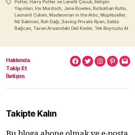
Potter
,
Harry Potter ve Lanetli Çocuk
,
İletişim
Etiketler
Yayınları
,
Iris Murdoch
,
Jane Bowles
,
Kutlukhan Kutlu
,
Leonard Cohen
,
Madwoman in the Attic
,
Müptezeller
,
Nil Sakman
,
Ruh Dağı
,
Saving Private Ryan
,
Selda
Bağcan
,
Tavan Arasındaki Deli Kadın
,
Tek Boynuzlu At
Hakkında
Murat
Murat
Murat
Pinterest
Mur
Takip Et
Yıkılmaz
Yıkılmaz
Yıkılmaz
Yıkı
İletişim
Facebook
Twitter
Instagram
Mail
Takipte Kalın
Bu bloga abone olmak ve e-posta