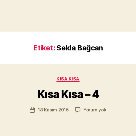
Etiket:
Selda Bağcan
Y
a
z
a
Kategoriler
KISA KISA
r
M
Kısa Kısa – 4
u
r
Yazının
Kısa
18 Kasım 2016
Yorum yok
a
Yazı
yazarı
Kısa
t
tarihi
–
Yı
4
kı